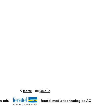
Karte
Quelle
n mit:
feratel media technologies AG