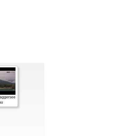
Baggersee
au