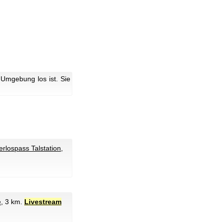
Umgebung los ist. Sie
lospass Talstation
,
e
, 3 km.
Livestream