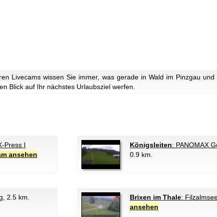
ren Livecams wissen Sie immer, was gerade in Wald im Pinzgau und 
n Blick auf Ihr nächstes Urlaubsziel werfen.
X-Press I
Königsleiten
: PANOMAX Ger
eam ansehen
0.9 km.
g
, 2.5 km.
Brixen im Thale
: Filzalmse
ansehen