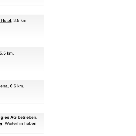
 Hotel
, 3.5 km.
 5.5 km.
Arena
, 6.6 km.
ogies AG
betrieben.
er
. Weiterhin haben