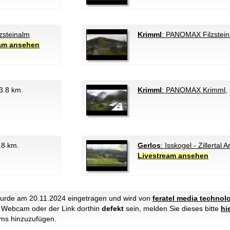
zsteinalm
Krimml
: PANOMAX Filzstein
eam ansehen
 3.8 km.
Krimml
: PANOMAX Krimml
,
5.8 km.
Gerlos
: Isskogel - Zillertal 
Livestream ansehen
urde am 20.11.2024 eingetragen und wird von
feratel media technol
ie Webcam oder der Link dorthin
defekt
sein, melden Sie dieses bitte
hi
ms hinzuzufügen.