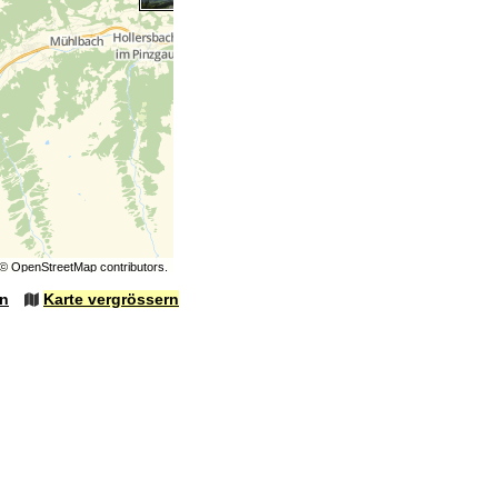
©
OpenStreetMap
contributors.
en
Karte vergrössern