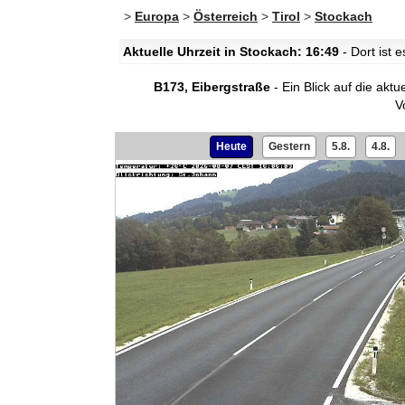
>
Europa
>
Österreich
>
Tirol
>
Stockach
Aktuelle Uhrzeit in Stockach: 16:49
- Dort ist 
B173, Eibergstraße
- Ein Blick auf die akt
V
Heute
Gestern
5.8.
4.8.