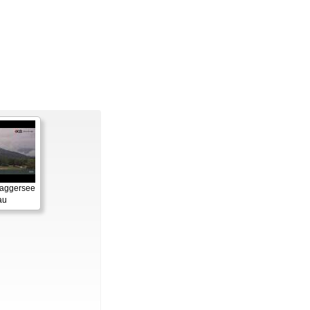
Baggersee
au