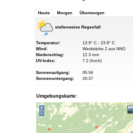
Heute
Morgen
Übermorgen
stellenweise Regenfall
Temperatur:
13.9° C - 23.8° C
Wind:
Windstärke 2 aus NNO
Niederschlag:
12.3 mm
UV-Index:
7.2 (hoch)
Sonnenaufgang:
05:56
Sonnenuntergang:
20:37
Umgebungskarte:
+
−