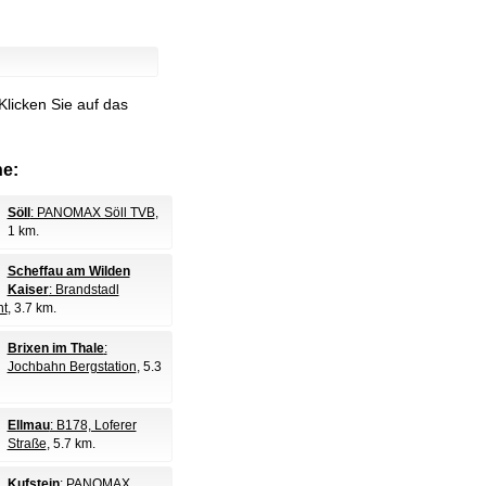
Klicken Sie auf das
e:
Söll
: PANOMAX Söll TVB
,
1 km.
Scheffau am Wilden
Kaiser
: Brandstadl
nt
, 3.7 km.
Brixen im Thale
:
Jochbahn Bergstation
, 5.3
Ellmau
: B178, Loferer
Straße
, 5.7 km.
Kufstein
: PANOMAX