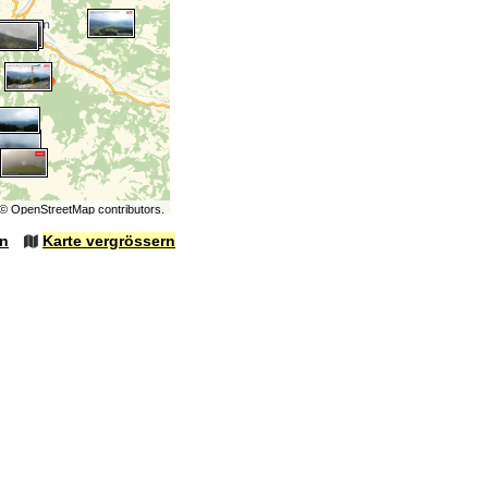
©
OpenStreetMap
contributors.
en
Karte vergrössern