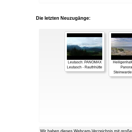
Die letzten Neuzugänge:
Leutasch: PANOMAX
Heiligenhaf
Leutasch - Rauthhütte
Panor
Steinwarde
Wir haben dieses Webcam-Verzeichnis mit großer 