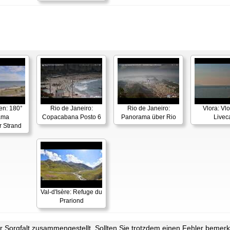
en: 180°
Rio de Janeiro:
Rio de Janeiro:
Vlora: Vl
ama
Copacabana Posto 6
Panorama über Rio
Live
r Strand
Val-d'Isère: Refuge du
Prariond
Sorgfalt zusammengestellt. Sollten Sie trotzdem einen Fehler bemerke