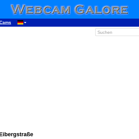
Cams
Eibergstraße