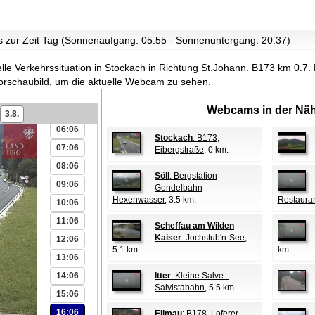
00:06
01:06
es zur Zeit Tag (Sonnenaufgang: 05:55 - Sonnenuntergang: 20:37)
02:06
uelle Verkehrssituation in Stockach in Richtung St.Johann. B173 km 0.7.
03:06
orschaubild, um die aktuelle Webcam zu sehen.
04:06
Webcams in der Näh
05:06
3.8.
06:06
Stockach
: B173,
07:06
Eibergstraße
, 0 km.
08:06
Söll
: Bergstation
09:06
Gondelbahn
Hexenwasser
, 3.5 km.
Restaura
10:06
11:06
Scheffau am Wilden
Kaiser
: Jochstub'n-See
,
12:06
5.1 km.
km.
13:06
14:06
Itter
: Kleine Salve -
Salvistabahn
, 5.5 km.
15:06
16:06
Ellmau
: B178, Loferer