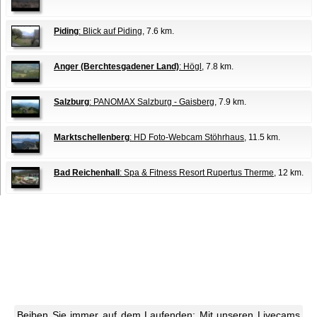
Piding
: Blick auf Piding
, 7.6 km.
Anger (Berchtesgadener Land)
: Högl
, 7.8 km.
Salzburg
: PANOMAX Salzburg - Gaisberg
, 7.9 km.
Marktschellenberg
: HD Foto-Webcam Stöhrhaus
, 11.5 km.
Bad Reichenhall
: Spa & Fitness Resort Rupertus Therme
, 12 km.
Beiben Sie immer auf dem Laufenden: Mit unseren Livecams