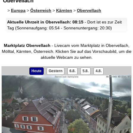
Obervellach
>
Europa
>
Österreich
>
Kärnten
>
Obervellach
Aktuelle Uhrzeit in Obervellach: 08:15
- Dort ist es zur Zeit
Tag (Sonnenaufgang: 05:54 - Sonnenuntergang: 20:30)
Marktplatz Obervellach
- Livecam vom Marktplatz in Obervellach,
Mölltal, Kärnten, Österreich.
Klicken Sie auf das Vorschaubild, um die
aktuelle Webcam zu sehen.
Heute
Gestern
6.8.
5.8.
4.8.