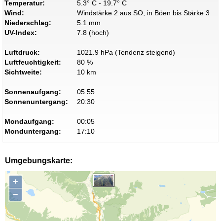
Temperatur:
5.3° C - 19.7° C
Wind:
Windstärke 2 aus SO, in Böen bis Stärke 3
Niederschlag:
5.1 mm
UV-Index:
7.8 (hoch)
Luftdruck:
1021.9 hPa (Tendenz steigend)
Luftfeuchtigkeit:
80 %
Sichtweite:
10 km
Sonnenaufgang:
05:55
Sonnenuntergang:
20:30
Mondaufgang:
00:05
Monduntergang:
17:10
Umgebungskarte:
+
−