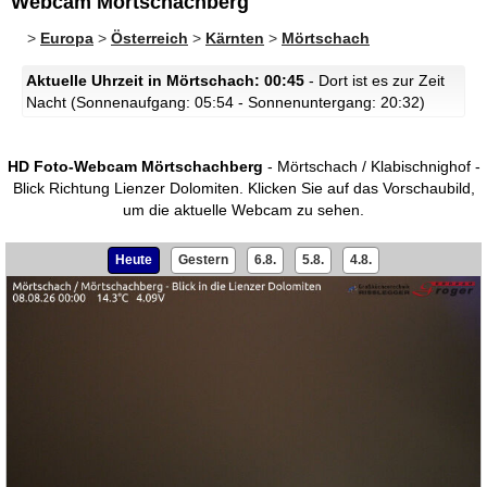
Webcam Mörtschachberg
>
Europa
>
Österreich
>
Kärnten
>
Mörtschach
Aktuelle Uhrzeit in Mörtschach: 00:45
- Dort ist es zur Zeit
Nacht (Sonnenaufgang: 05:54 - Sonnenuntergang: 20:32)
HD Foto-Webcam Mörtschachberg
- Mörtschach / Klabischnighof -
Blick Richtung Lienzer Dolomiten.
Klicken Sie auf das Vorschaubild,
um die aktuelle Webcam zu sehen.
Heute
Gestern
6.8.
5.8.
4.8.