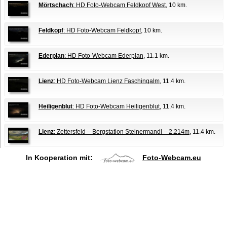
Mörtschach
: HD Foto-Webcam Feldkopf West
, 10 km.
Feldkopf
: HD Foto-Webcam Feldkopf
, 10 km.
Ederplan
: HD Foto-Webcam Ederplan
, 11.1 km.
Lienz
: HD Foto-Webcam Lienz Faschingalm
, 11.4 km.
Heiligenblut
: HD Foto-Webcam Heiligenblut
, 11.4 km.
Lienz
: Zettersfeld – Bergstation Steinermandl – 2.214m
, 11.4 km.
In Kooperation mit:
Foto-Webcam.eu