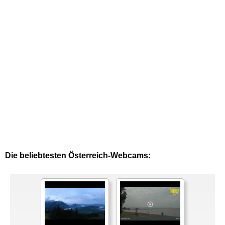
Die beliebtesten Österreich-Webcams: