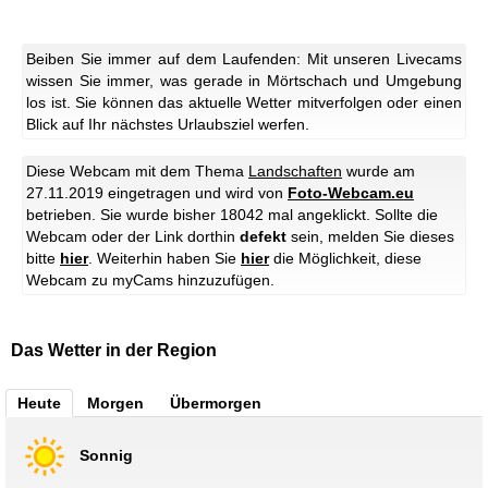
Beiben Sie immer auf dem Laufenden: Mit unseren Livecams
wissen Sie immer, was gerade in Mörtschach und Umgebung
los ist. Sie können das aktuelle Wetter mitverfolgen oder einen
Blick auf Ihr nächstes Urlaubsziel werfen.
Diese Webcam mit dem Thema
Landschaften
wurde am
27.11.2019 eingetragen und wird von
Foto-Webcam.eu
betrieben. Sie wurde bisher 18042 mal angeklickt. Sollte die
Webcam oder der Link dorthin
defekt
sein, melden Sie dieses
bitte
hier
. Weiterhin haben Sie
hier
die Möglichkeit, diese
Webcam zu myCams hinzuzufügen.
Das Wetter in der Region
Heute
Morgen
Übermorgen
Sonnig