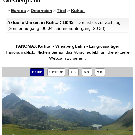
Wiesbergbahn
>
Europa
>
Österreich
>
Tirol
>
Kühtai
Aktuelle Uhrzeit in Kühtai: 16:43
- Dort ist es zur Zeit Tag
(Sonnenaufgang: 06:04 - Sonnenuntergang: 20:38)
PANOMAX Kühtai - Wiesbergbahn
- Ein grossartiger
Panoramablick.
Klicken Sie auf das Vorschaubild, um die aktuelle
Webcam zu sehen.
Heute
Gestern
7.8.
6.8.
5.8.