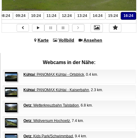
08:24
09:24
10:24
11:24
12:24
13:24
14:24
15:24
16:24
Karte
Vollbild
Ansehen
Webcams in der Nähe:
Kühtai
: PANOMAX Kühtai - Ortsblick
, 0.4 km.
Kühtai
: PANOMAX Kühtai - Kaiserbahn
, 2.3 km.
Oetz
: Wetterkreuzbahn Talstation
, 6.8 km.
Oetz
: Widiversum Hochoetz
, 7.4 km.
Oetz
: Kids Park/Schwimmbad
, 9.4 km.