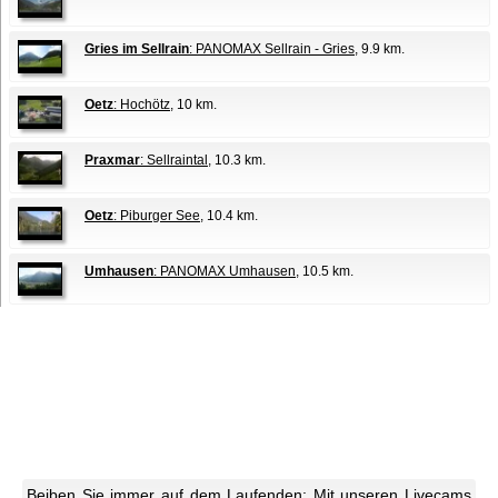
Gries im Sellrain
: PANOMAX Sellrain - Gries
, 9.9 km.
Oetz
: Hochötz
, 10 km.
Praxmar
: Sellraintal
, 10.3 km.
Oetz
: Piburger See
, 10.4 km.
Umhausen
: PANOMAX Umhausen
, 10.5 km.
Beiben Sie immer auf dem Laufenden: Mit unseren Livecams