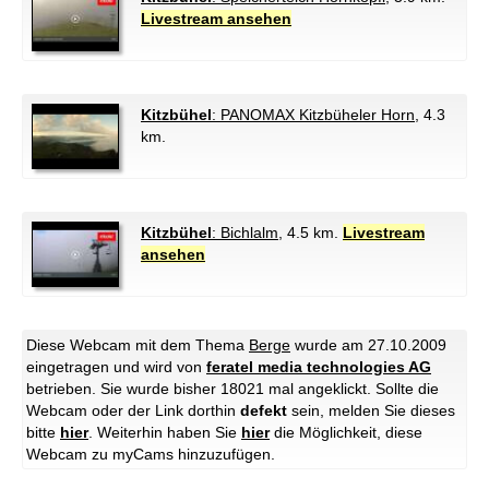
Livestream ansehen
Kitzbühel
: PANOMAX Kitzbüheler Horn
, 4.3
km.
Kitzbühel
: Bichlalm
, 4.5 km.
Livestream
ansehen
Diese Webcam mit dem Thema
Berge
wurde am 27.10.2009
eingetragen und wird von
feratel media technologies AG
betrieben. Sie wurde bisher 18021 mal angeklickt. Sollte die
Webcam oder der Link dorthin
defekt
sein, melden Sie dieses
bitte
hier
. Weiterhin haben Sie
hier
die Möglichkeit, diese
Webcam zu myCams hinzuzufügen.