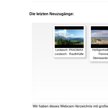
Die letzten Neuzugänge:
Leutasch: PANOMAX
Heiligenhaf
Leutasch - Rauthhütte
Panor
Steinwarde
Wir haben dieses Webcam-Verzeichnis mit großer 