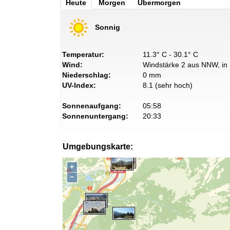
Heute
Morgen
Übermorgen
Sonnig
Temperatur:
11.3° C - 30.1° C
Wind:
Windstärke 2 aus NNW, in 
Niederschlag:
0 mm
UV-Index:
8.1 (sehr hoch)
Sonnenaufgang:
05:58
Sonnenuntergang:
20:33
Umgebungskarte:
+
−