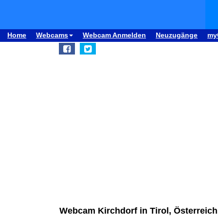
Home
Webcams
Webcam Anmelden
Neuzugänge
my
Webcam Kirchdorf in Tirol, Österreich