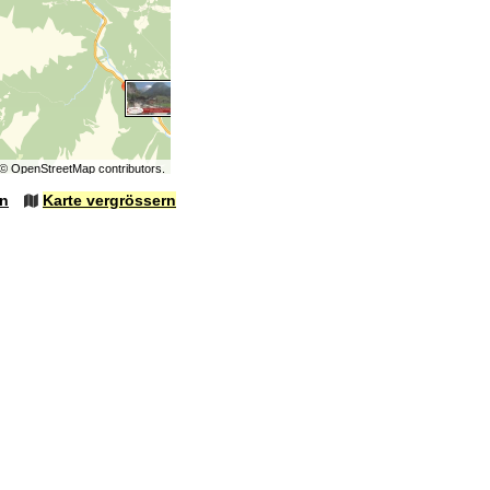
©
OpenStreetMap
contributors.
en
Karte vergrössern