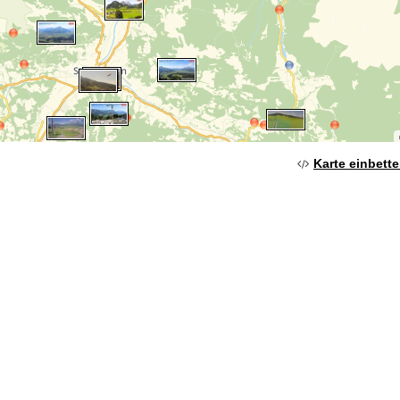
Karte einbett