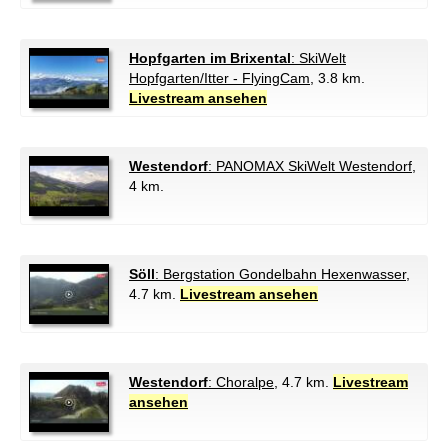
Hopfgarten im Brixental
: SkiWelt
Hopfgarten/Itter - FlyingCam
, 3.8 km.
Livestream ansehen
Westendorf
: PANOMAX SkiWelt Westendorf
,
4 km.
Söll
: Bergstation Gondelbahn Hexenwasser
,
4.7 km.
Livestream ansehen
Westendorf
: Choralpe
, 4.7 km.
Livestream
ansehen