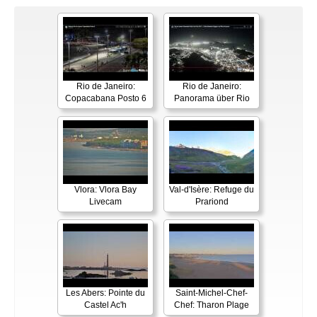
Rio de Janeiro:
Rio de Janeiro:
Copacabana Posto 6
Panorama über Rio
Vlora: Vlora Bay
Val-d'Isère: Refuge du
Livecam
Prariond
Les Abers: Pointe du
Saint-Michel-Chef-
Castel Ac'h
Chef: Tharon Plage