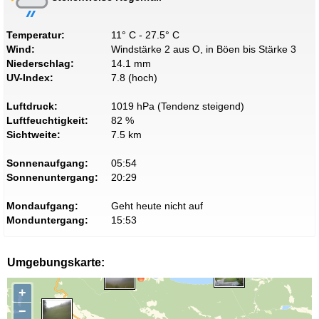
Temperatur:
11° C - 27.5° C
Wind:
Windstärke 2 aus O, in Böen bis Stärke 3
Niederschlag:
14.1 mm
UV-Index:
7.8 (hoch)
Luftdruck:
1019 hPa (Tendenz steigend)
Luftfeuchtigkeit:
82 %
Sichtweite:
7.5 km
Sonnenaufgang:
05:54
Sonnenuntergang:
20:29
Mondaufgang:
Geht heute nicht auf
Monduntergang:
15:53
Umgebungskarte:
+
−