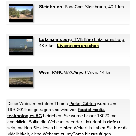
Steinbrunn
: PanoCam Steinbrunn
, 40.1 km.
Lutzmannsburg
: TVB Büro Lutzmannsburg
,
43.5 km.
Livestream ansehen
Wien
: PANOMAX Airport Wien
, 44 km.
Diese Webcam mit dem Thema
Parks, Gärten
wurde am
19.6.2019 eingetragen und wird von
feratel media
technologies AG
betrieben. Sie wurde bisher 18020 mal
angeklickt. Sollte die Webcam oder der Link dorthin
defekt
sein, melden Sie dieses bitte
hier
. Weiterhin haben Sie
hier
die
Möglichkeit, diese Webcam zu myCams hinzuzufügen.