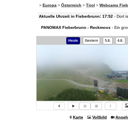
>
Europa
>
Österreich
>
Tirol
>
Webcams Fieb
Aktuelle Uhrzeit in Fieberbrunn: 17:52
- Dort i
PANOMAX Fieberbrunn - Reckmoos
- Ein gro
Heute
Gestern
5.8.
4.8.
Karte
Vollbild
Anseh