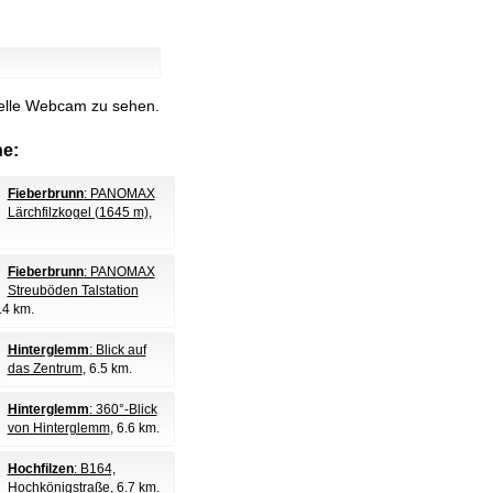
uelle Webcam zu sehen.
e:
Fieberbrunn
: PANOMAX
Lärchfilzkogel (1645 m)
,
Fieberbrunn
: PANOMAX
Streuböden Talstation
4.4 km.
Hinterglemm
: Blick auf
das Zentrum
, 6.5 km.
Hinterglemm
: 360°-Blick
von Hinterglemm
, 6.6 km.
Hochfilzen
: B164,
Hochkönigstraße
, 6.7 km.