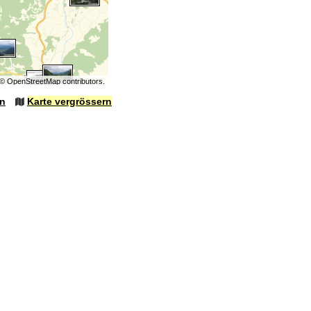
©
OpenStreetMap
contributors.
en
Karte vergrössern