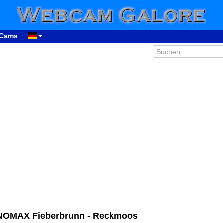
Cams
00:31
01:31
02:31
03:31
ANOMAX Fieberbrunn - Reckmoos