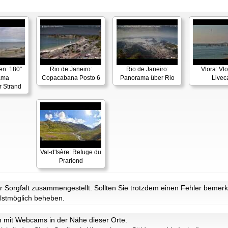
en: 180°
Rio de Janeiro:
Rio de Janeiro:
Vlora: Vl
ama
Copacabana Posto 6
Panorama über Rio
Live
r Strand
Val-d'Isère: Refuge du
Prariond
Sorgfalt zusammengestellt. Sollten Sie trotzdem einen Fehler bemerke
lstmöglich beheben.
ch mit Webcams in der Nähe dieser Orte.