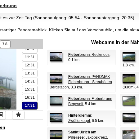
04:31
erbrunn
05:31
06:31
st es zur Zeit Tag (Sonnenaufgang: 05:54 - Sonnenuntergang: 20:35)
07:31
ssartiger Panoramablick.
Klicken Sie auf das Vorschaubild, um die akt
08:31
09:31
Webcams in der Näh
3.8.
10:31
Fieberbrunn
: Reckmoos
,
11:31
0.1 km.
12:31
1.8 km.
13:31
Fieberbrunn
: PANOMAX
14:31
Fieberbrunn - Streuböden
Bergstation
, 3.3 km.
(836m)
, 
15:31
16:31
Fieberbrunn
: Fieberbrunn
Bergwelt
, 5.4 km.
17:31
Hinterglemm
:
Zwölferkogel
, 6.5 km.
en
Sankt Ulrich am
Pillersee
: Jakobskreuz
,