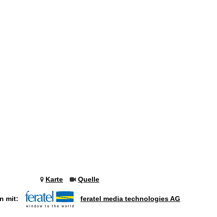
Karte
Quelle
n mit:
feratel media technologies AG