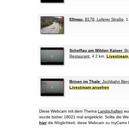
Ellmau
: B178, Loferer Straße
, 1
Scheffau am Wilden Kaiser
: B
Restaurant
, 4.2 km.
Livestream
Brixen im Thale
: Jochbahn Berg
Livestream ansehen
Diese Webcam mit dem Thema
Landschaften
wur
wurde bisher 18021 mal angeklickt. Sollte die W
hier
die Möglichkeit, diese Webcam zu myCams 