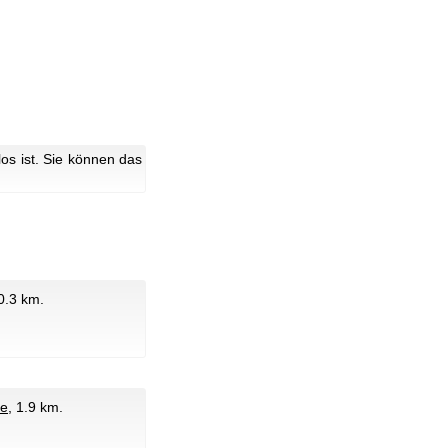
s ist. Sie können das
 0.3 km.
ße
, 1.9 km.