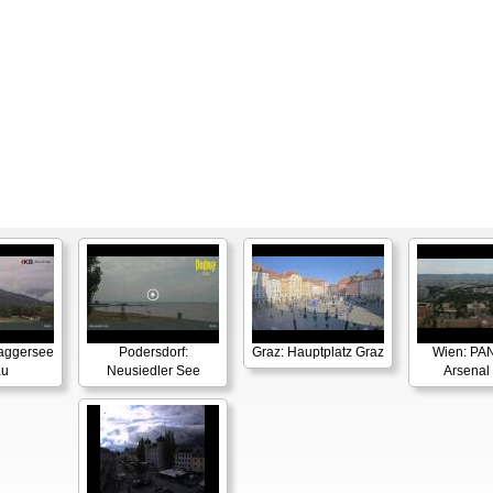
Baggersee
Podersdorf:
Graz: Hauptplatz Graz
Wien: P
au
Neusiedler See
Arsenal