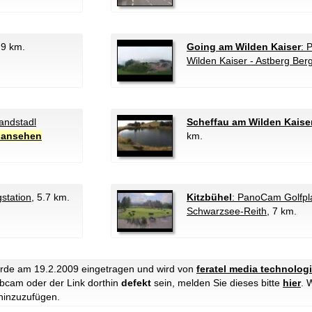
.9 km.
Going am Wilden Kaiser
: 
Wilden Kaiser - Astberg Berg
randstadl
Scheffau am Wilden Kaise
 ansehen
km.
station
, 5.7 km.
Kitzbühel
: PanoCam Golfpla
Schwarzsee-Reith
, 7 km.
de am 19.2.2009 eingetragen und wird von
feratel media technolog
ebcam oder der Link dorthin
defekt
sein, melden Sie dieses bitte
hier
. 
hinzuzufügen.