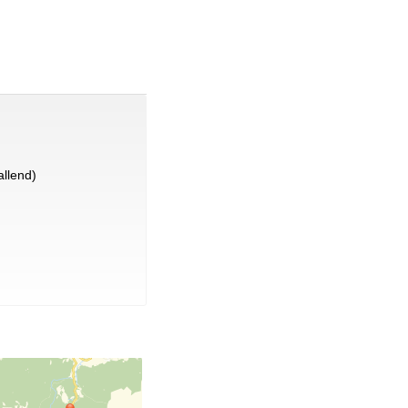
llend)