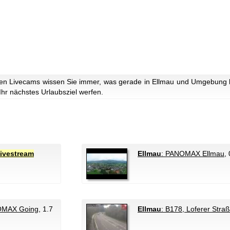
en Livecams wissen Sie immer, was gerade in Ellmau und Umgebung lo
 Ihr nächstes Urlaubsziel werfen.
ivestream
Ellmau
: PANOMAX Ellmau
,
OMAX Going
, 1.7
Ellmau
: B178, Loferer Stra