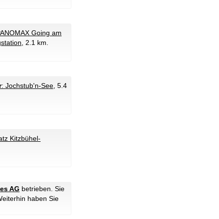
PANOMAX Going am
station
, 2.1 km.
r
: Jochstub'n-See
, 5.4
tz Kitzbühel-
ies AG
betrieben. Sie
Weiterhin haben Sie