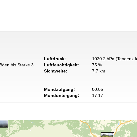
Luftdruck:
1020.2 hPa (Tendenz fa
Böen bis Stärke 3
Luftfeuchtigkeit:
75 %
Sichtweite:
7.7 km
Mondaufgang:
00:05
Monduntergang:
17:17