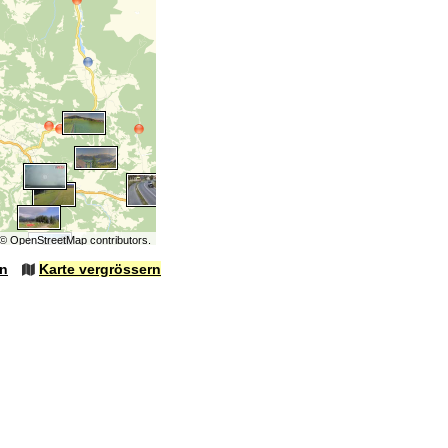
©
OpenStreetMap
contributors.
en
Karte vergrössern