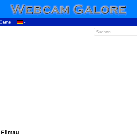
Cams
 Ellmau