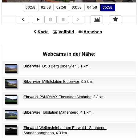
00:58
01:58
02:58
03:58
04:58
05:58
Karte
Vollbild
Ansehen
Webcams in der Nähe:
Biberwier
: DSB Berg Biberwier
, 3.1 km.
Biberwier
: Mittelstation Biberwier
, 3.5 km.
Ehrwald
: PANOMAX Ehrwalder Almbahn
, 3.8 km.
Biberwier
: Talstation Marienberg
, 4.1 km.
Ehrwald
: Wettersteinbahnen Ehrwald - Sunracer -
Sonnenhangbahn
, 4.3 km.