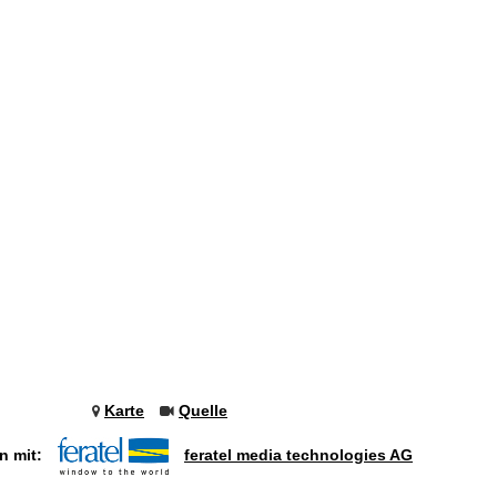
Karte
Quelle
n mit:
feratel media technologies AG