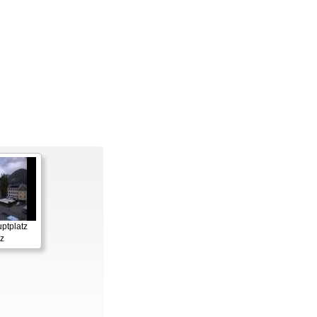
ptplatz
z