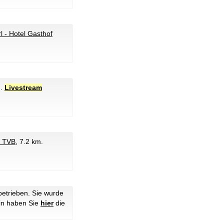
 - Hotel Gasthof
m.
Livestream
l TVB
, 7.2 km.
etrieben. Sie wurde
hin haben Sie
hier
die