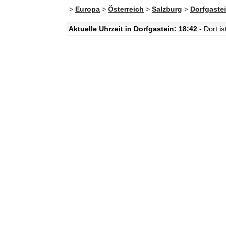
>
Europa
>
Österreich
>
Salzburg
>
Dorfgaste
Aktuelle Uhrzeit in Dorfgastein: 18:42
- Dort i