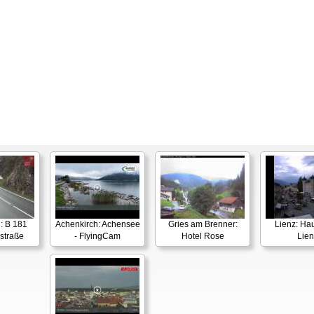
: B 181
Achenkirch: Achensee
Gries am Brenner:
Lienz: Hau
straße
- FlyingCam
Hotel Rose
Lien