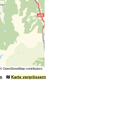
©
OpenStreetMap
contributors.
en
Karte vergrössern