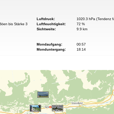
Luftdruck:
1020.3 hPa (Tendenz fa
Böen bis Stärke 3
Luftfeuchtigkeit:
72 %
Sichtweite:
9.9 km
Mondaufgang:
00:57
Monduntergang:
18:14