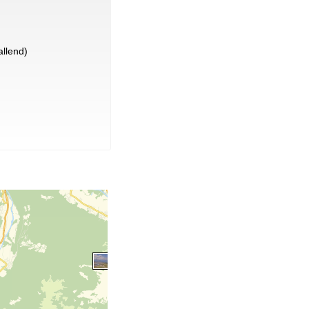
llend)