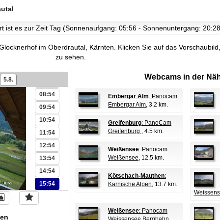
utal
rt ist es zur Zeit Tag (Sonnenaufgang: 05:56 - Sonnenuntergang: 20:28
 Glocknerhof im Oberdrautal, Kärnten.
Klicken Sie auf das Vorschaubil
zu sehen.
Webcams in der Näh
5.8.
07:54
08:54
Embergar Alm
: Panocam
Embergar Alm
, 3.2 km.
09:54
10:54
Greifenburg
: PanoCam
Greifenburg
, 4.5 km.
11:54
12:54
Weißensee
: Panocam
Weißensee
, 12.5 km.
13:54
14:54
Kötschach-Mauthen
:
15:54
Karnische Alpen
, 13.7 km.
Weissen
Weißensee
: Panocam
en
Weissensee Bergbahn