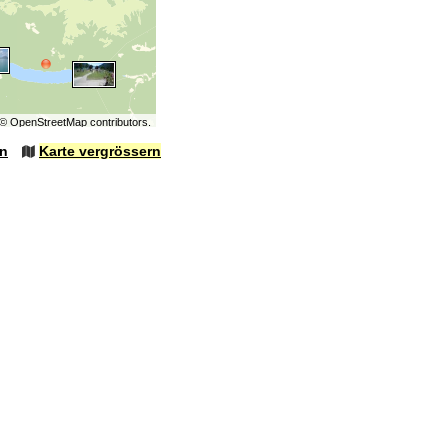
©
OpenStreetMap
contributors.
en
Karte vergrössern