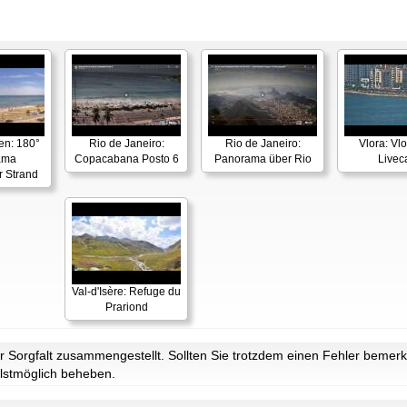
en: 180°
Rio de Janeiro:
Rio de Janeiro:
Vlora: Vl
ama
Copacabana Posto 6
Panorama über Rio
Live
r Strand
Val-d'Isère: Refuge du
Prariond
Sorgfalt zusammengestellt. Sollten Sie trotzdem einen Fehler bemerke
lstmöglich beheben.