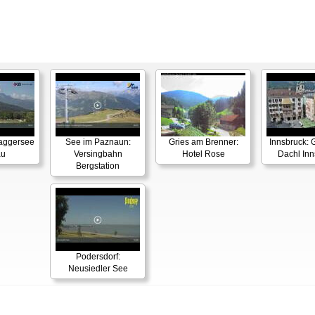
Baggersee
See im Paznaun:
Gries am Brenner:
Innsbruck: 
au
Versingbahn
Hotel Rose
Dachl Inn
Bergstation
Podersdorf:
Neusiedler See