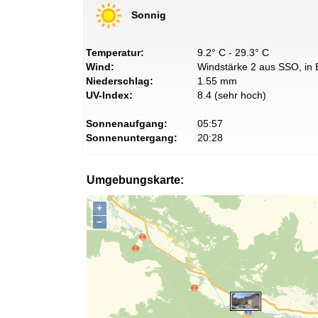
Sonnig
Temperatur:
9.2° C - 29.3° C
Wind:
Windstärke 2 aus SSO, in 
Niederschlag:
1.55 mm
UV-Index:
8.4 (sehr hoch)
Sonnenaufgang:
05:57
Sonnenuntergang:
20:28
Umgebungskarte:
+
−