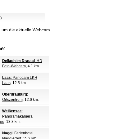
)
d, um die aktuelle Webcam
e:
Dellach im Drautal
: HD
Foto-Webcam
, 4.1 km.
Laas
: Panocam LKH
Laas
, 12.5 km.
Oberdrauburg
:
Ortszentrum
, 12.6 km.
Weißensee
:
Panoramakamera
see
, 13.8 km.
Naggl
: Ferienhotel
Nagglerhof
, 15.2 km.