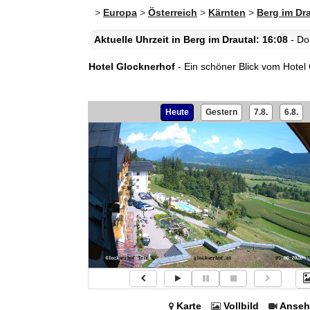
>
Europa
>
Österreich
>
Kärnten
>
Berg im Dra
Aktuelle Uhrzeit in Berg im Drautal: 16:08
- Do
Hotel Glocknerhof
- Ein schöner Blick vom Hotel
Heute
Gestern
7.8.
6.8.
Karte
Vollbild
Anseh