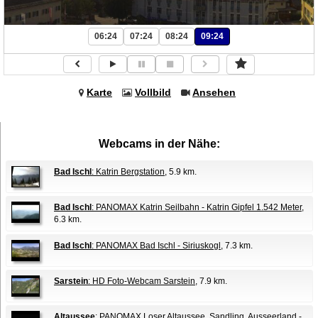
06:24
07:24
08:24
09:24
Karte
Vollbild
Ansehen
Webcams in der Nähe:
Bad Ischl
: Katrin Bergstation
, 5.9 km.
Bad Ischl
: PANOMAX Katrin Seilbahn - Katrin Gipfel 1.542 Meter
,
6.3 km.
Bad Ischl
: PANOMAX Bad Ischl - Siriuskogl
, 7.3 km.
Sarstein
: HD Foto-Webcam Sarstein
, 7.9 km.
Altaussee
: PANOMAX Loser Altaussee, Sandling, Ausseerland -