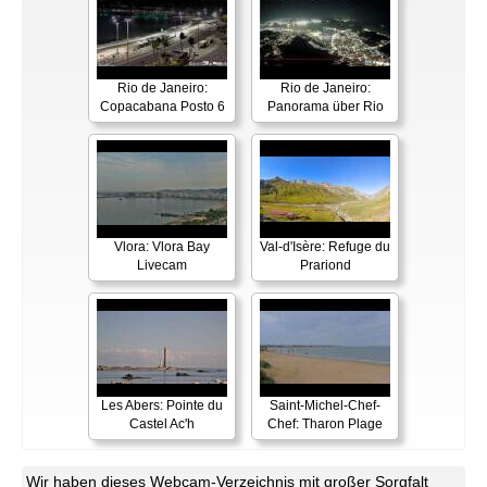
Rio de Janeiro:
Rio de Janeiro:
Copacabana Posto 6
Panorama über Rio
Vlora: Vlora Bay
Val-d'Isère: Refuge du
Livecam
Prariond
Les Abers: Pointe du
Saint-Michel-Chef-
Castel Ac'h
Chef: Tharon Plage
Wir haben dieses Webcam-Verzeichnis mit großer Sorgfalt