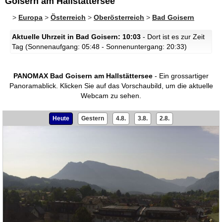
Goisern am Hallstättersee
>
Europa
>
Österreich
>
Oberösterreich
>
Bad Goisern
Aktuelle Uhrzeit in Bad Goisern: 10:03
- Dort ist es zur Zeit
Tag (Sonnenaufgang: 05:48 - Sonnenuntergang: 20:33)
PANOMAX Bad Goisern am Hallstättersee
- Ein grossartiger
Panoramablick.
Klicken Sie auf das Vorschaubild, um die aktuelle
Webcam zu sehen.
Heute
Gestern
4.8.
3.8.
2.8.