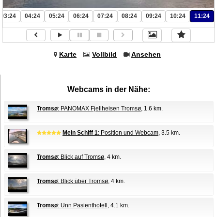
03:24
04:24
05:24
06:24
07:24
08:24
09:24
10:24
11:24
Karte
Vollbild
Ansehen
Webcams in der Nähe:
Tromsø
: PANOMAX Fjellheisen Tromsø
, 1.6 km.
Mein Schiff 1
: Position und Webcam
, 3.5 km.
Tromsø
: Blick auf Tromsø
, 4 km.
Tromsø
: Blick über Tromsø
, 4 km.
Tromsø
: Unn Pasienthotell
, 4.1 km.