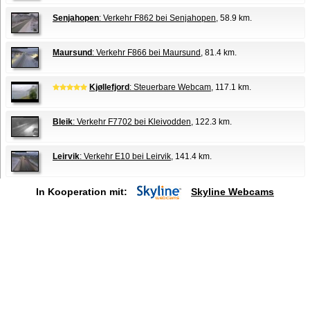
Senjahopen
: Verkehr F862 bei Senjahopen
, 58.9 km.
Maursund
: Verkehr F866 bei Maursund
, 81.4 km.
Kjøllefjord
: Steuerbare Webcam
, 117.1 km.
Bleik
: Verkehr F7702 bei Kleivodden
, 122.3 km.
Leirvik
: Verkehr E10 bei Leirvik
, 141.4 km.
In Kooperation mit:
Skyline Webcams