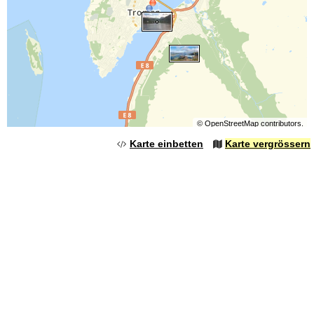
©
OpenStreetMap
contributors.
Karte einbetten
Karte vergrössern