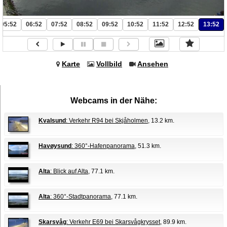
05:52
06:52
07:52
08:52
09:52
10:52
11:52
12:52
13:52
Karte
Vollbild
Ansehen
Webcams in der Nähe:
Kvalsund
: Verkehr R94 bei Skjåholmen
, 13.2 km.
Havøysund
: 360°-Hafenpanorama
, 51.3 km.
Alta
: Blick auf Alta
, 77.1 km.
Alta
: 360°-Stadtpanorama
, 77.1 km.
Skarsvåg
: Verkehr E69 bei Skarsvågkrysset
, 89.9 km.