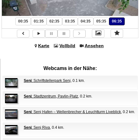
00:35
01:35
02:35
03:35
04:35
05:35
06:35
Karte
Vollbild
Ansehen
Webcams in der Nähe:
Senj
: Schriftstellerpark Senj
, 0.1 km.
Senj
: Stadtzentrum, Pavlin-Platz
, 0.2 km.
Senj
: Senj Hafen – Wellenbrecher & Leuchtturm Liveblick
, 0.2 km.
Senj
: Senj Riva
, 0.4 km.