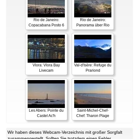
Rio de Janeiro:
Rio de Janeiro:
Copacabana Posto 6
Panorama über Rio
Vlora: Vlora Bay
Val-d'Isère: Refuge du
Livecam
Prariond
Les Abers: Pointe du
Saint-Michel-Chef-
Castel Ac'h
Chef: Tharon Plage
Wir haben dieses Webcam-Verzeichnis mit großer Sorgfalt
zusammengestellt. Sollten Sie trotzdem einen Fehler