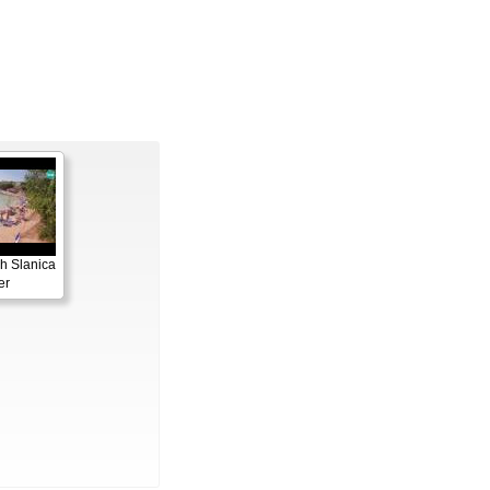
h Slanica
er