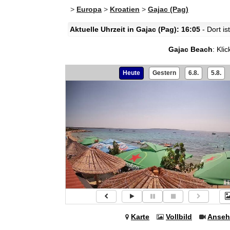
>
Europa
>
Kroatien
>
Gajac (Pag)
Aktuelle Uhrzeit in Gajac (Pag): 16:05
- Dort i
Gajac Beach
:
Klic
Heute
Gestern
6.8.
5.8.
Karte
Vollbild
Anseh