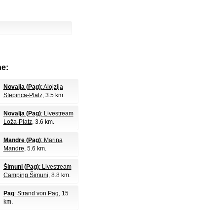
e:
Novalja (Pag)
: Alojzija
Stepinca-Platz
, 3.5 km.
Novalja (Pag)
: Livestream
Loža-Platz
, 3.6 km.
Mandre (Pag)
: Marina
Mandre
, 5.6 km.
Šimuni (Pag)
: Livestream
Camping Šimuni
, 8.8 km.
Pag
: Strand von Pag
, 15
km.