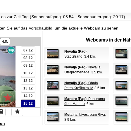
01:12
02:12
st es zur Zeit Tag (Sonnenaufgang: 05:54 - Sonnenuntergang: 20:17)
03:12
04:12
ken Sie auf das Vorschaubild, um die aktuelle Webcam zu sehen.
05:12
Webcams in der Näh
4.8.
06:12
07:12
Novalja (Pag)
:
Stadtstrand
, 3.4 km.
08:12
09:12
Novalja (Pag)
: Novalja
Uferpromenade
, 3.5 km.
10:12
12:12
Novalja (Pag)
: Obala
Petra Krešimira IV
, 3.6 km.
13:12
14:12
Mandre (Pag)
: Panorama
15:12
über Mandre
, 6 km.
Metajna
: Livestream Riva
,
8.9 km.
en