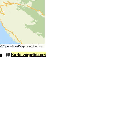
©
OpenStreetMap
contributors.
en
Karte vergrössern