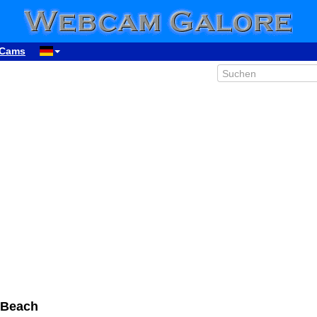
Cams
 Beach
00:12