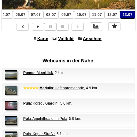
04:07
06:07
07:07
08:07
09:07
10:07
11:07
12:07
13:07
Karte
Vollbild
Ansehen
Webcams in der Nähe:
Pomer
: Meerblick
, 2 km.
Medulin
: Hafenpromenade
, 4.9 km.
Pula
: Korzo / Giardini
, 5.6 km.
Pula
: Amphitheater in Pula
, 5.9 km.
Pula
: Koper Straße
, 6.1 km.