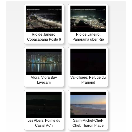
Rio de Janeiro:
Rio de Janeiro:
Copacabana Posto 6
Panorama über Rio
Vlora: Vlora Bay
Val-d'Isère: Refuge du
Livecam
Prariond
Les Abers: Pointe du
Saint-Michel-Chef-
Castel Ac'h
Chef: Tharon Plage