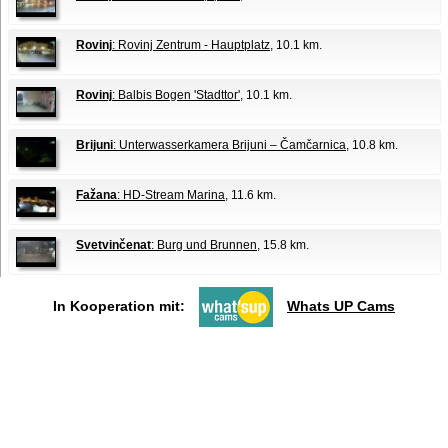
Rovinj
: Rovinj Zentrum - Hauptplatz
, 10.1 km.
Rovinj
: Balbis Bogen 'Stadttor'
, 10.1 km.
Brijuni
: Unterwasserkamera Brijuni – Čamčarnica
, 10.8 km.
Fažana
: HD-Stream Marina
, 11.6 km.
Svetvinčenat
: Burg und Brunnen
, 15.8 km.
In Kooperation mit:
Whats UP Cams