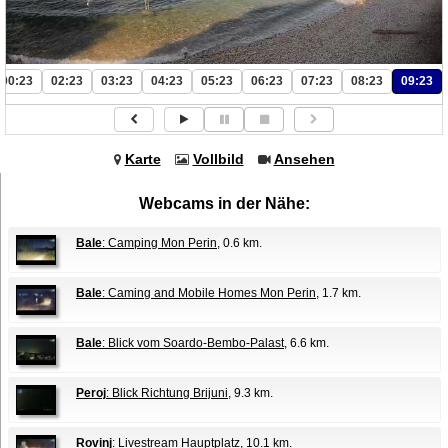
00:23
02:23
03:23
04:23
05:23
06:23
07:23
08:23
09:23
Karte
Vollbild
Ansehen
Webcams in der Nähe:
Bale
: Camping Mon Perin
, 0.6 km.
Bale
: Caming and Mobile Homes Mon Perin
, 1.7 km.
Bale
: Blick vom Soardo-Bembo-Palast
, 6.6 km.
Peroj
: Blick Richtung Brijuni
, 9.3 km.
Rovinj
: Livestream Hauptplatz
, 10.1 km.