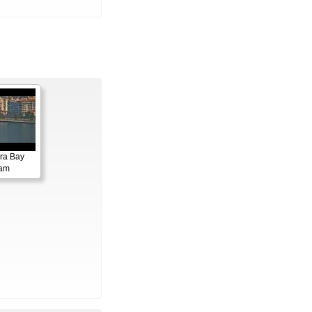
ora Bay
cam