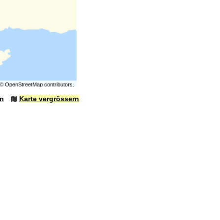
©
OpenStreetMap
contributors.
en
Karte vergrössern