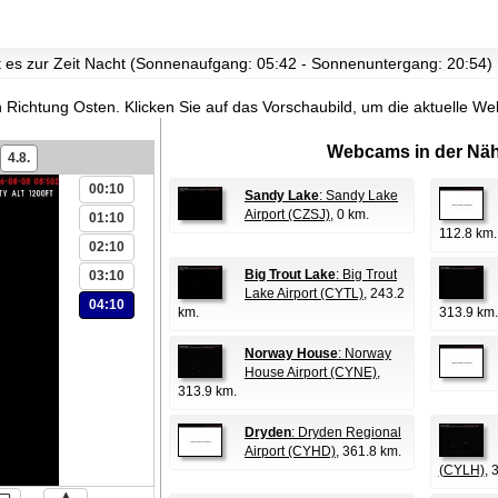
st es zur Zeit Nacht (Sonnenaufgang: 05:42 - Sonnenuntergang: 20:54)
in Richtung Osten.
Klicken Sie auf das Vorschaubild, um die aktuelle W
Webcams in der Näh
4.8.
00:10
Sandy Lake
: Sandy Lake
Airport (CZSJ)
, 0 km.
01:10
112.8 km.
02:10
Big Trout Lake
: Big Trout
03:10
Lake Airport (CYTL)
, 243.2
04:10
km.
313.9 km.
Norway House
: Norway
House Airport (CYNE)
,
313.9 km.
Dryden
: Dryden Regional
Airport (CYHD)
, 361.8 km.
(CYLH)
, 