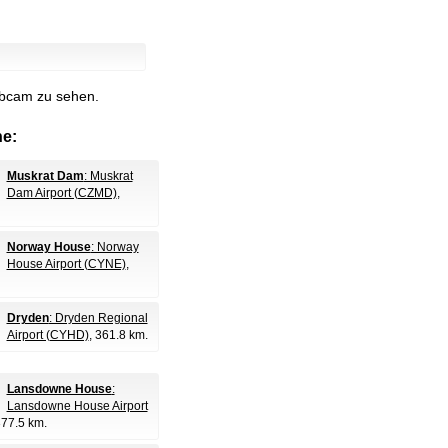
ebcam zu sehen.
e:
Muskrat Dam
: Muskrat
Dam Airport (CZMD)
,
Norway House
: Norway
House Airport (CYNE)
,
Dryden
: Dryden Regional
Airport (CYHD)
, 361.8 km.
Lansdowne House
:
Lansdowne House Airport
377.5 km.