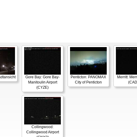
dtansicht
Gore Bay: Gore Bay-
Penticton: PANOMAX
Merritt: Merr
Manitoulin Airport
City of Penticton
(CAD
(CYZE)
Collingwood:
Collingwood Airport