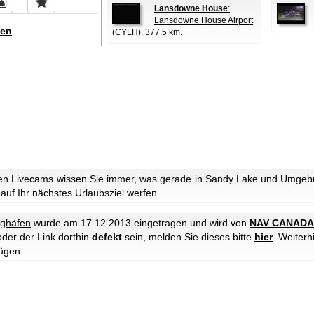
Lansdowne House
:
Lansdowne House Airport
en
(CYLH)
, 377.5 km.
en Livecams wissen Sie immer, was gerade in Sandy Lake und Umgebun
 auf Ihr nächstes Urlaubsziel werfen.
ughäfen
wurde am 17.12.2013 eingetragen und wird von
NAV CANADA
oder der Link dorthin
defekt
sein, melden Sie dieses bitte
hier
. Weiter
ügen.