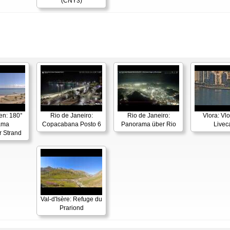
(CNY3)
en: 180°
Rio de Janeiro:
Rio de Janeiro:
Vlora: Vl
ama
Copacabana Posto 6
Panorama über Rio
Live
r Strand
Val-d'Isère: Refuge du
Prariond