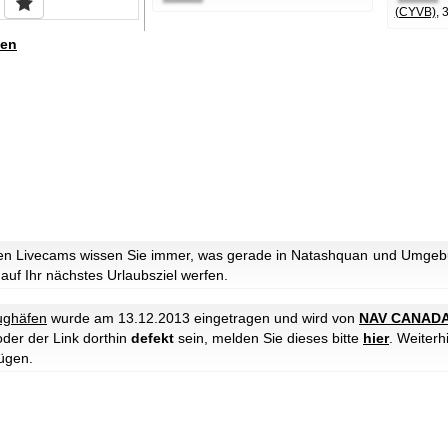
(CYVB)
, 
en
en Livecams wissen Sie immer, was gerade in Natashquan und Umgebun
 auf Ihr nächstes Urlaubsziel werfen.
ughäfen
wurde am 13.12.2013 eingetragen und wird von
NAV CANAD
oder der Link dorthin
defekt
sein, melden Sie dieses bitte
hier
. Weiter
ügen.