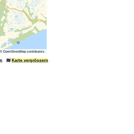
©
OpenStreetMap
contributors.
en
Karte vergrössern