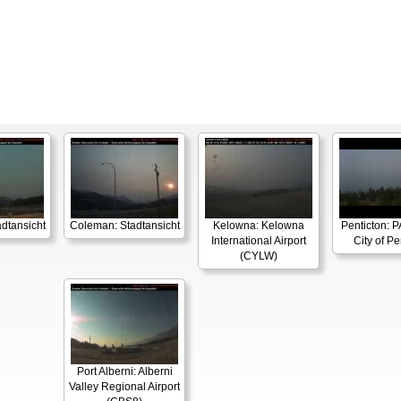
dtansicht
Coleman: Stadtansicht
Kelowna: Kelowna
Penticton:
International Airport
City of Pe
(CYLW)
Port Alberni: Alberni
Valley Regional Airport