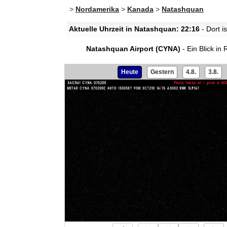
>
Nordamerika
>
Kanada
>
Natashquan
Aktuelle Uhrzeit in Natashquan: 22:16
- Dort 
Natashquan Airport (CYNA)
- Ein Blick in
Heute
Gestern
4.8.
3.8.