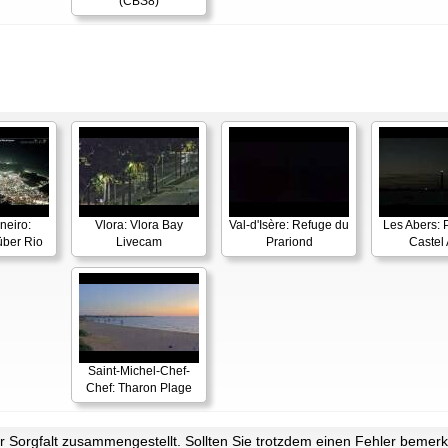
(CBS8)
neiro:
Vlora: Vlora Bay
Val-d'Isère: Refuge du
Les Abers: 
ber Rio
Livecam
Prariond
Castel 
Saint-Michel-Chef-
Chef: Tharon Plage
Sorgfalt zusammengestellt. Sollten Sie trotzdem einen Fehler bemerke