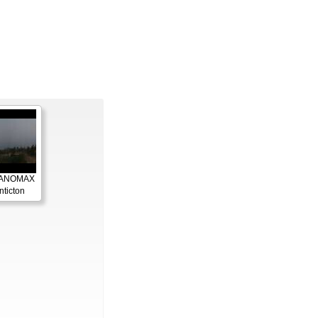
 PANOMAX
nticton