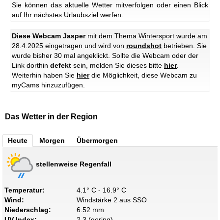
Sie können das aktuelle Wetter mitverfolgen oder einen Blick
auf Ihr nächstes Urlaubsziel werfen.
Diese Webcam Jasper
mit dem Thema
Wintersport
wurde am
28.4.2025 eingetragen und wird von
roundshot
betrieben. Sie
wurde bisher 30 mal angeklickt. Sollte die Webcam oder der
Link dorthin
defekt
sein, melden Sie dieses bitte
hier
.
Weiterhin haben Sie
hier
die Möglichkeit, diese Webcam zu
myCams hinzuzufügen.
Das Wetter in der Region
Heute
Morgen
Übermorgen
stellenweise Regenfall
Temperatur:
4.1° C - 16.9° C
Wind:
Windstärke 2 aus SSO
Niederschlag:
6.52 mm
UV-Index:
2.3 (gering)