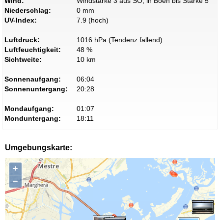
Wind:
Windstärke 3 aus SO, in Böen bis Stärke 5
Niederschlag:
0 mm
UV-Index:
7.9 (hoch)
Luftdruck:
1016 hPa (Tendenz fallend)
Luftfeuchtigkeit:
48 %
Sichtweite:
10 km
Sonnenaufgang:
06:04
Sonnenuntergang:
20:28
Mondaufgang:
01:07
Monduntergang:
18:11
Umgebungskarte:
+
−