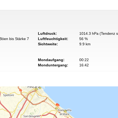
Luftdruck:
1014.3 hPa (Tendenz s
Böen bis Stärke 7
Luftfeuchtigkeit:
56 %
Sichtweite:
9.9 km
Mondaufgang:
00:22
Monduntergang:
16:42