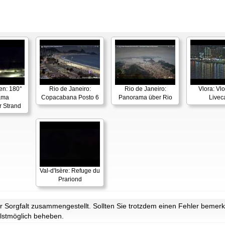
en: 180°
Rio de Janeiro:
Rio de Janeiro:
Vlora: Vl
ama
Copacabana Posto 6
Panorama über Rio
Live
r Strand
Val-d'Isère: Refuge du
Prariond
Sorgfalt zusammengestellt. Sollten Sie trotzdem einen Fehler bemerke
lstmöglich beheben.