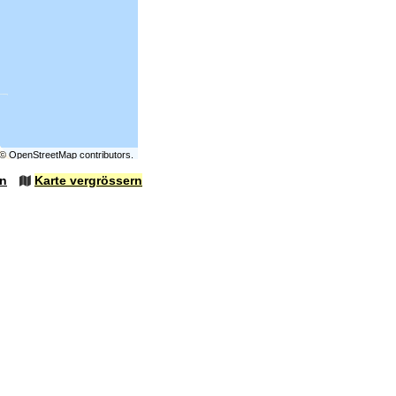
©
OpenStreetMap
contributors.
en
Karte vergrössern