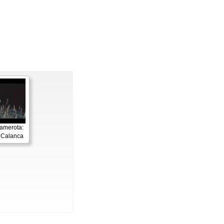
amerota:
 Calanca