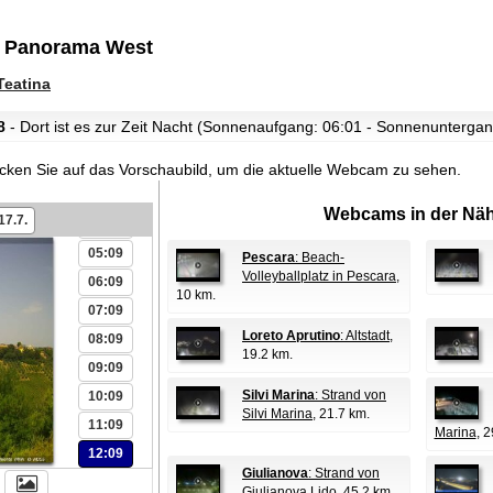
n: Panorama West
Teatina
00:09
8
- Dort ist es zur Zeit Nacht (Sonnenaufgang: 06:01 - Sonnenuntergan
01:09
02:09
icken Sie auf das Vorschaubild, um die aktuelle Webcam zu sehen.
03:09
Webcams in der Näh
17.7.
04:09
05:09
Pescara
: Beach-
Volleyballplatz in Pescara
,
06:09
10 km.
07:09
Loreto Aprutino
: Altstadt
,
08:09
19.2 km.
09:09
Silvi Marina
: Strand von
10:09
Silvi Marina
, 21.7 km.
11:09
Marina
, 
12:09
Giulianova
: Strand von
Giulianova Lido
, 45.2 km.