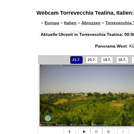
Webcam Torrevecchia Teatina, Italie
>
Europa
>
Italien
>
Abruzzen
>
Torrevecchia 
Aktuelle Uhrzeit in Torrevecchia Teatina: 00:0
Panorama West
:
Kl
21.7.
20.7.
19.7.
18.7.