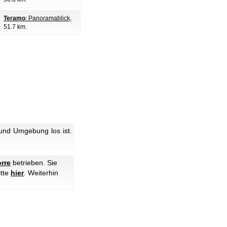
Teramo
: Panoramablick
,
51.7 km.
und Umgebung los ist.
rre
betrieben. Sie
itte
hier
.
Weiterhin