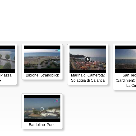
 Piazza
Bibione: Strandblick
Marina di Camerota:
San Te
o
Spiaggia di Calanca
(Sardinien):
La Ci
Bardolino: Porto