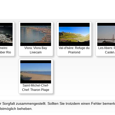
neiro:
Vlora: Vlora Bay
Val-d'Isère: Refuge du
Les Abers: 
ber Rio
Livecam
Prariond
Castel 
Saint-Michel-Chef-
Chef: Tharon Plage
Sorgfalt zusammengestellt. Sollten Sie trotzdem einen Fehler bemerke
lstmöglich beheben.