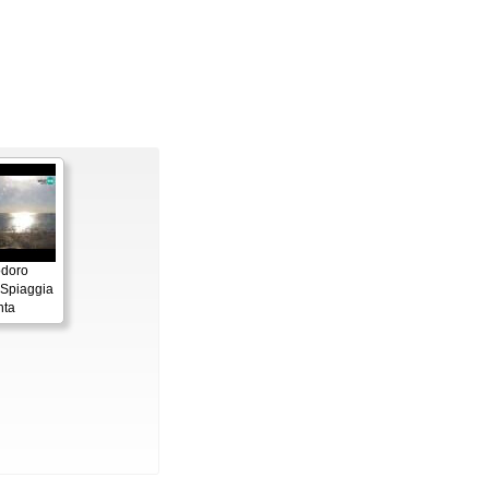
odoro
 Spiaggia
nta