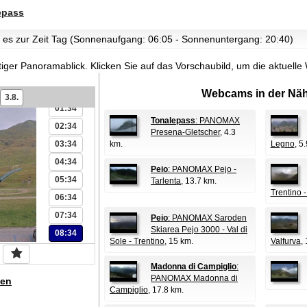
epass
st es zur Zeit Tag (Sonnenaufgang: 06:05 - Sonnenuntergang: 20:40)
tiger Panoramablick.
Klicken Sie auf das Vorschaubild, um die aktuell
00:34
Webcams in der Näh
3.8.
01:34
Tonalepass
: PANOMAX
02:34
Presena-Gletscher
, 4.3
03:34
km.
Legno
, 5
04:34
Peio
: PANOMAX Pejo -
05:34
Tarlenta
, 13.7 km.
Trentino - 
06:34
07:34
Peio
: PANOMAX Saroden
Skiarea Pejo 3000 - Val di
08:34
Sole - Trentino
, 15 km.
Valfurva
,
Madonna di Campiglio
:
PANOMAX Madonna di
en
Campiglio
, 17.8 km.