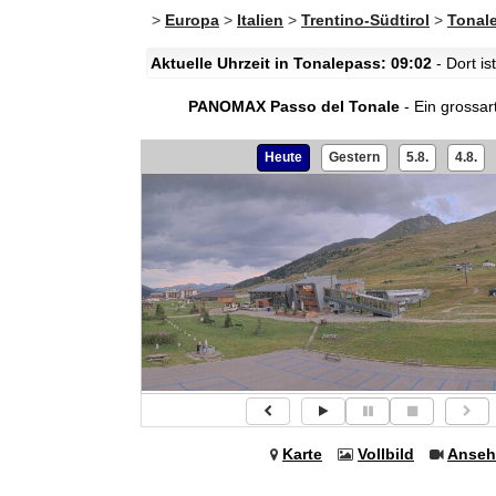
>
Europa
>
Italien
>
Trentino-Südtirol
>
Tonal
Aktuelle Uhrzeit in Tonalepass: 09:02
- Dort i
PANOMAX Passo del Tonale
- Ein grossar
Heute
Gestern
5.8.
4.8.
Karte
Vollbild
Anseh