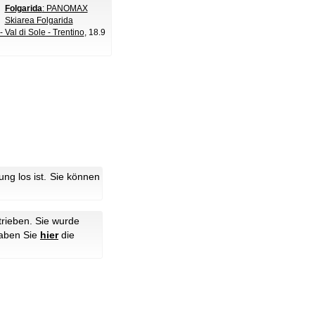
Folgarida
: PANOMAX
Skiarea Folgarida
- Val di Sole - Trentino
, 18.9
g los ist. Sie können
rieben. Sie wurde
haben Sie
hier
die