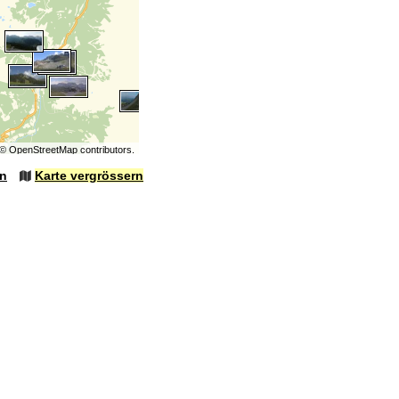
©
OpenStreetMap
contributors.
en
Karte vergrössern