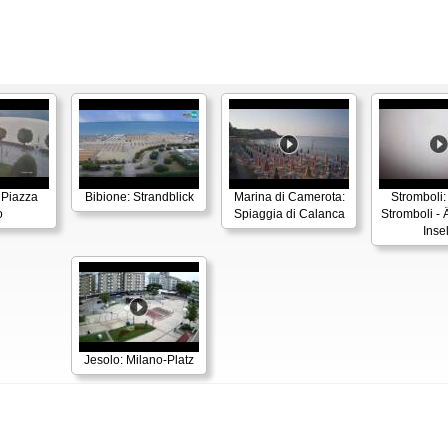
 Piazza
Bibione: Strandblick
Marina di Camerota:
Stromboli:
o
Spiaggia di Calanca
Stromboli - 
Inse
Jesolo: Milano-Platz