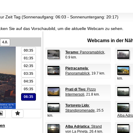
 zur Zeit Tag (Sonnenaufgang: 06:03 - Sonnenuntergang: 20:17)
icken Sie auf das Vorschaubild, um die aktuelle Webcam zu sehen.
Webcams in der Näh
4.8.
00:35
Teramo
: Panoramablick
,
0.9 km.
01:35
02:35
Pietracamela
:
Panoramablick
, 19.7 km.
03:35
km.
04:35
05:35
Prati di Tivo
: Pizzo
Intermersoli
, 21.8 km.
06:35
Tortoreto Lido
:
Strandpromenade
, 25.5
km.
Alba Adri
en
Alba Adriatica
: Strand
von La Pineta
, 26.4 km.