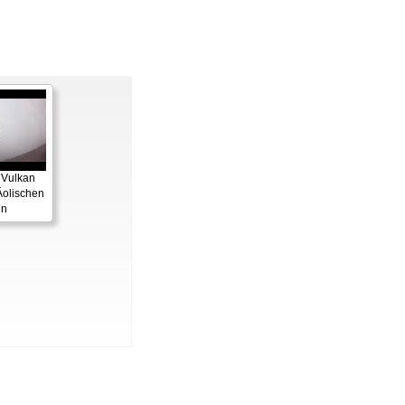
 Vulkan
Äolischen
ln