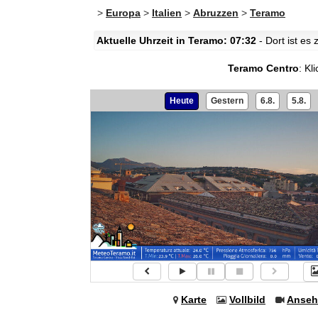
>
Europa
>
Italien
>
Abruzzen
>
Teramo
Aktuelle Uhrzeit in Teramo: 07:32
- Dort ist es
Teramo Centro
:
Kl
Heute
Gestern
6.8.
5.8.
Karte
Vollbild
Anseh