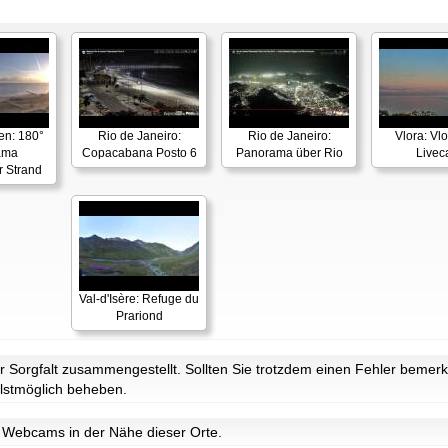
en: 180°
Rio de Janeiro:
Rio de Janeiro:
Vlora: Vl
ama
Copacabana Posto 6
Panorama über Rio
Live
r Strand
Val-d'Isère: Refuge du
Prariond
Sorgfalt zusammengestellt. Sollten Sie trotzdem einen Fehler bemerke
lstmöglich beheben.
it Webcams in der Nähe dieser Orte.