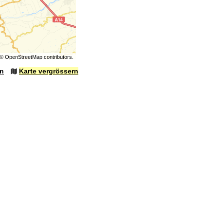
©
OpenStreetMap
contributors.
en
Karte vergrössern