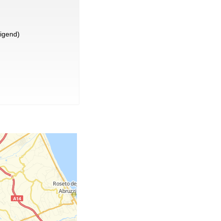
igend)