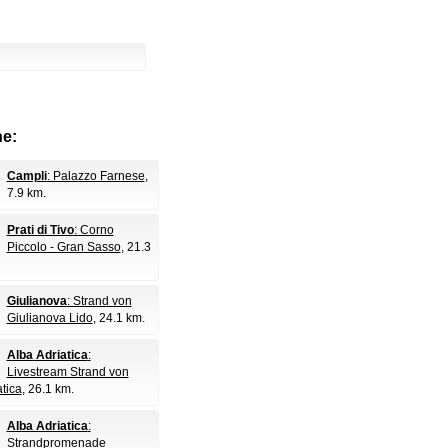
e:
Campli
: Palazzo Farnese
,
7.9 km.
Prati di Tivo
: Corno
Piccolo - Gran Sasso
, 21.3
Giulianova
: Strand von
Giulianova Lido
, 24.1 km.
Alba Adriatica
:
Livestream Strand von
atica
, 26.1 km.
Alba Adriatica
:
Strandpromenade