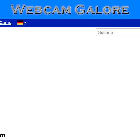
Cams
ro