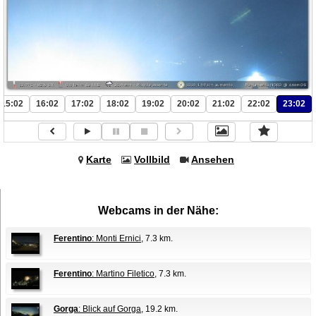
15:02
16:02
17:02
18:02
19:02
20:02
21:02
22:02
23:02
Karte
Vollbild
Ansehen
Webcams in der Nähe:
Ferentino
: Monti Ernici
, 7.3 km.
Ferentino
: Martino Filetico
, 7.3 km.
Gorga
: Blick auf Gorga
, 19.2 km.