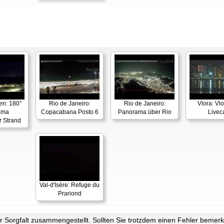
en: 180°
Rio de Janeiro:
Rio de Janeiro:
Vlora: Vl
ama
Copacabana Posto 6
Panorama über Rio
Live
r Strand
Val-d'Isère: Refuge du
Prariond
Sorgfalt zusammengestellt. Sollten Sie trotzdem einen Fehler bemerke