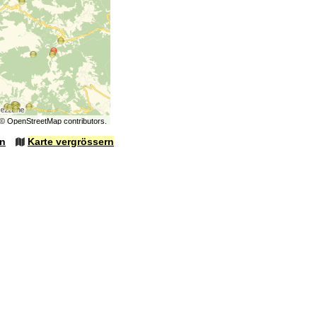
©
OpenStreetMap
contributors.
en
Karte vergrössern