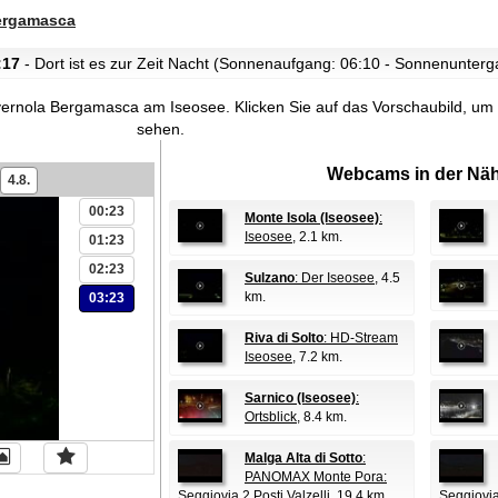
ergamasca
:17
- Dort ist es zur Zeit Nacht (Sonnenaufgang: 06:10 - Sonnenunterg
avernola Bergamasca am Iseosee.
Klicken Sie auf das Vorschaubild, um
sehen.
Webcams in der Näh
4.8.
00:23
Monte Isola (Iseosee)
:
Iseosee
, 2.1 km.
01:23
02:23
Sulzano
: Der Iseosee
, 4.5
km.
03:23
Riva di Solto
: HD-Stream
Iseosee
, 7.2 km.
Sarnico (Iseosee)
:
Ortsblick
, 8.4 km.
Malga Alta di Sotto
:
PANOMAX Monte Pora:
Seggiovia 2 Posti Valzelli
, 19.4 km.
Seggiovia