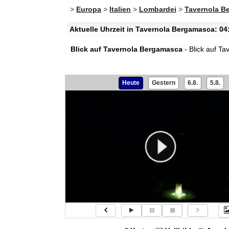
>
Europa
>
Italien
>
Lombardei
>
Tavernola B
Aktuelle Uhrzeit in Tavernola Bergamasca: 04
Blick auf Tavernola Bergamasca
- Blick auf T
Heute
Gestern
6.8.
5.8.