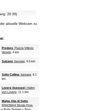
ang: 20:39)
 die aktuelle Webcam zu
e:
Predore
: Piazza Vittorio
Veneto
, 4 km.
Sulzano
: Iseosee
, 4.6 km.
Solto Collina
: Iseosee
, 8.1
km.
Lovere (Iseosee)
: Hafen
von Lovere
, 11.1 km.
Malga Alta di Sotto
:
PANOMAX Monte Pora:
 e Baita Termen + Pora