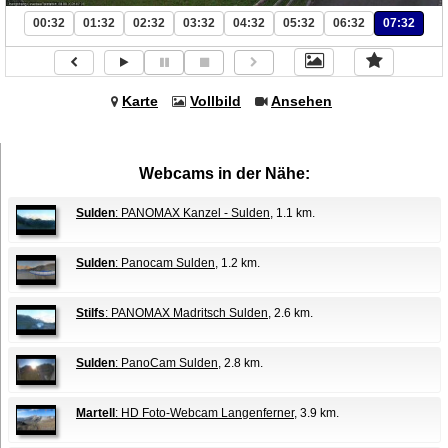
00:32
01:32
02:32
03:32
04:32
05:32
06:32
07:32
Karte
Vollbild
Ansehen
Webcams in der Nähe:
Sulden
: PANOMAX Kanzel - Sulden
, 1.1 km.
Sulden
: Panocam Sulden
, 1.2 km.
Stilfs
: PANOMAX Madritsch Sulden
, 2.6 km.
Sulden
: PanoCam Sulden
, 2.8 km.
Martell
: HD Foto-Webcam Langenferner
, 3.9 km.