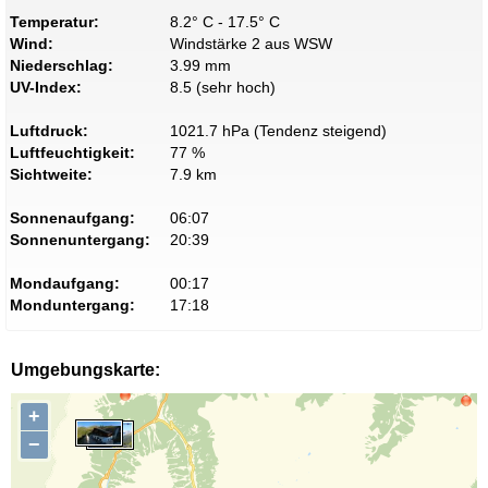
Temperatur:
8.2° C - 17.5° C
Wind:
Windstärke 2 aus WSW
Niederschlag:
3.99 mm
UV-Index:
8.5 (sehr hoch)
Luftdruck:
1021.7 hPa (Tendenz steigend)
Luftfeuchtigkeit:
77 %
Sichtweite:
7.9 km
Sonnenaufgang:
06:07
Sonnenuntergang:
20:39
Mondaufgang:
00:17
Monduntergang:
17:18
Umgebungskarte:
+
−