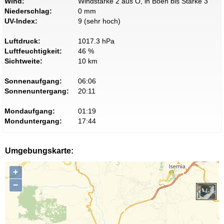
Wind:
Windstärke 2 aus O, in Böen bis Stärke 3
Niederschlag:
0 mm
UV-Index:
9 (sehr hoch)
Luftdruck:
1017.3 hPa
Luftfeuchtigkeit:
46 %
Sichtweite:
10 km
Sonnenaufgang:
06:06
Sonnenuntergang:
20:11
Mondaufgang:
01:19
Monduntergang:
17:44
Umgebungskarte:
+
−