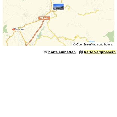
©
OpenStreetMap
contributors.
Karte einbetten
Karte vergrössern