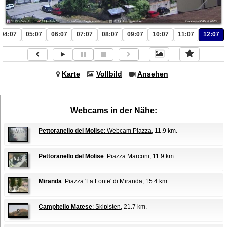
04:07
05:07
06:07
07:07
08:07
09:07
10:07
11:07
12:07
Karte
Vollbild
Ansehen
Webcams in der Nähe:
Pettoranello del Molise
: Webcam Piazza
, 11.9 km.
Pettoranello del Molise
: Piazza Marconi
, 11.9 km.
Miranda
: Piazza 'La Fonte' di Miranda
, 15.4 km.
Campitello Matese
: Skipisten
, 21.7 km.