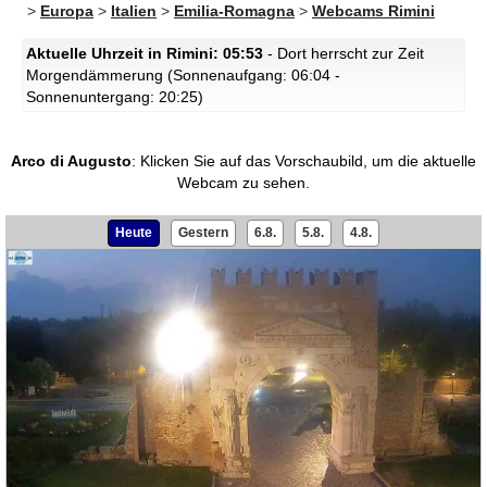
>
Europa
>
Italien
>
Emilia-Romagna
>
Webcams Rimini
Aktuelle Uhrzeit in Rimini: 05:53
- Dort herrscht zur Zeit
Morgendämmerung (Sonnenaufgang: 06:04 -
Sonnenuntergang: 20:25)
Arco di Augusto
:
Klicken Sie auf das Vorschaubild, um die aktuelle
Webcam zu sehen.
Heute
Gestern
6.8.
5.8.
4.8.