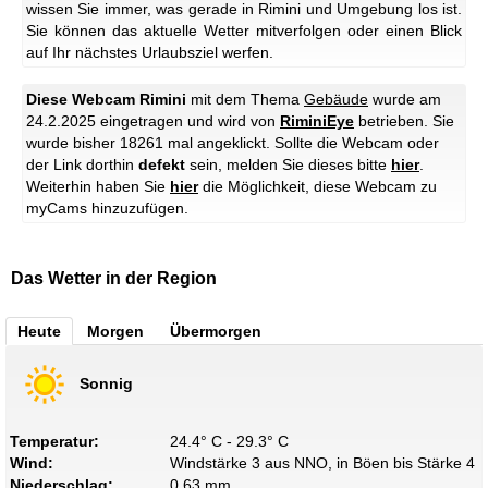
wissen Sie immer, was gerade in Rimini und Umgebung los ist.
Sie können das aktuelle Wetter mitverfolgen oder einen Blick
auf Ihr nächstes Urlaubsziel werfen.
Diese Webcam Rimini
mit dem Thema
Gebäude
wurde am
24.2.2025 eingetragen und wird von
RiminiEye
betrieben. Sie
wurde bisher 18261 mal angeklickt. Sollte die Webcam oder
der Link dorthin
defekt
sein, melden Sie dieses bitte
hier
.
Weiterhin haben Sie
hier
die Möglichkeit, diese Webcam zu
myCams hinzuzufügen.
Das Wetter in der Region
Heute
Morgen
Übermorgen
Sonnig
Temperatur:
24.4° C - 29.3° C
Wind:
Windstärke 3 aus NNO, in Böen bis Stärke 4
Niederschlag:
0.63 mm