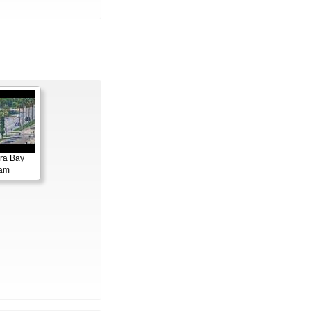
ora Bay
cam