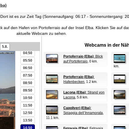
lba)
 Dort ist es zur Zeit Tag (Sonnenaufgang: 06:17 - Sonnenuntergang: 20
00:50
ck auf den Hafen von Portoferraio auf der Insel Elba.
Klicken Sie auf da
01:50
aktuelle Webcam zu sehen.
02:50
Webcams in der Näh
03:50
5.8.
04:50
Portoferraio (Elba)
: Blick
05:50
auf Portoferraio
, 0 km.
km.
06:50
07:50
Portoferraio (Elba)
:
Hafenbecken
, 1.2 km.
08:50
09:50
Lacona (Elba)
: Strand von
Lacona
, 5.8 km.
10:50
11:50
Capoliveri (Elba)
:
12:50
Spiaggia dell’Innamorata
,
11.1 km.
13:50
14:50
Fetovaia (Elba)
: Fetovaia