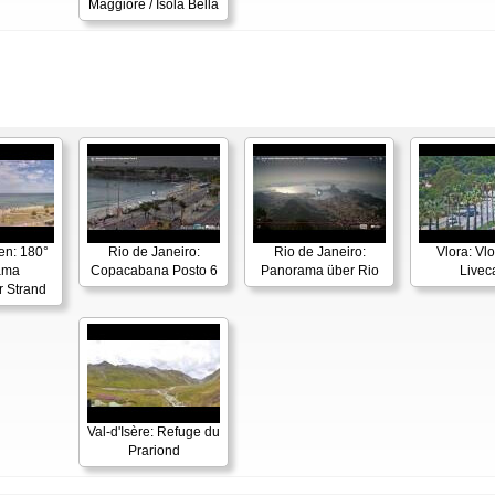
Maggiore / Isola Bella
en: 180°
Rio de Janeiro:
Rio de Janeiro:
Vlora: Vl
ama
Copacabana Posto 6
Panorama über Rio
Live
r Strand
Val-d'Isère: Refuge du
Prariond