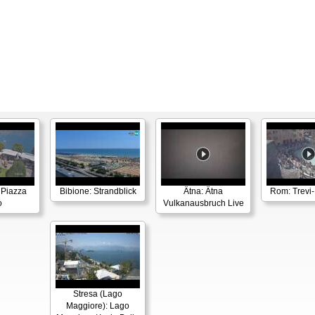
 Piazza
Bibione: Strandblick
Ätna: Ätna
Rom: Trevi
o
Vulkanausbruch Live
Stresa (Lago
Maggiore): Lago