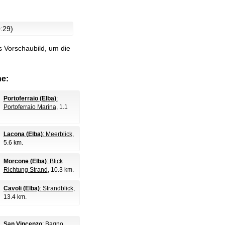
:29)
s Vorschaubild, um die
e:
Portoferraio (Elba)
:
Portoferraio Marina
, 1.1
Lacona (Elba)
: Meerblick
,
5.6 km.
Morcone (Elba)
: Blick
Richtung Strand
, 10.3 km.
Cavoli (Elba)
: Strandblick
,
13.4 km.
San Vincenzo
: Bagno