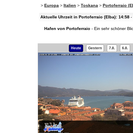
>
Europa
>
Italien
>
Toskana
>
Portoferraio (E
Aktuelle Uhrzeit in Portoferraio (Elba): 14:58
-
Hafen von Portoferraio
- Ein sehr schöner Bli
Heute
Gestern
7.8.
6.8.