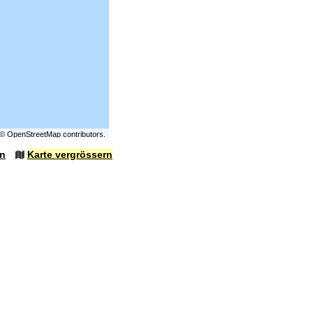
©
OpenStreetMap
contributors.
en
Karte vergrössern