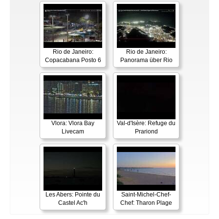
Rio de Janeiro:
Rio de Janeiro:
Copacabana Posto 6
Panorama über Rio
Vlora: Vlora Bay
Val-d'Isère: Refuge du
Livecam
Prariond
Les Abers: Pointe du
Saint-Michel-Chef-
Castel Ac'h
Chef: Tharon Plage