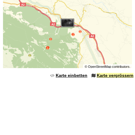
©
OpenStreetMap
contributors.
Karte einbetten
Karte vergrössern