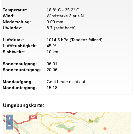
Temperatur:
18.8° C - 35.2° C
Wind:
Windstärke 3 aus N
Niederschlag:
0.09 mm
UV-Index:
8.7 (sehr hoch)
Luftdruck:
1014.5 hPa (Tendenz fallend)
Luftfeuchtigkeit:
45 %
Sichtweite:
10 km
Sonnenaufgang:
06:01
Sonnenuntergang:
20:06
Mondaufgang:
Geht heute nicht auf
Monduntergang:
15:18
Umgebungskarte:
+
−