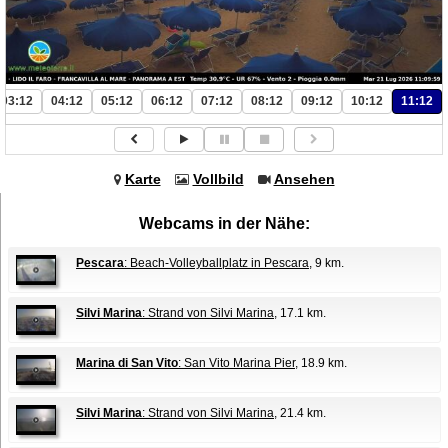
03:12
04:12
05:12
06:12
07:12
08:12
09:12
10:12
11:12
Karte
Vollbild
Ansehen
Webcams in der Nähe:
Pescara
: Beach-Volleyballplatz in Pescara
, 9 km.
Silvi Marina
: Strand von Silvi Marina
, 17.1 km.
Marina di San Vito
: San Vito Marina Pier
, 18.9 km.
Silvi Marina
: Strand von Silvi Marina
, 21.4 km.