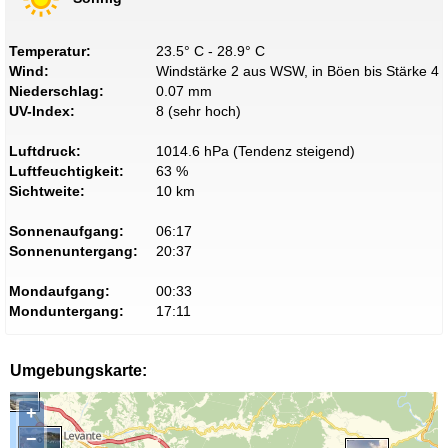
Temperatur:
23.5° C - 28.9° C
Wind:
Windstärke 2 aus WSW, in Böen bis Stärke 4
Niederschlag:
0.07 mm
UV-Index:
8 (sehr hoch)
Luftdruck:
1014.6 hPa (Tendenz steigend)
Luftfeuchtigkeit:
63 %
Sichtweite:
10 km
Sonnenaufgang:
06:17
Sonnenuntergang:
20:37
Mondaufgang:
00:33
Monduntergang:
17:11
Umgebungskarte:
+
−