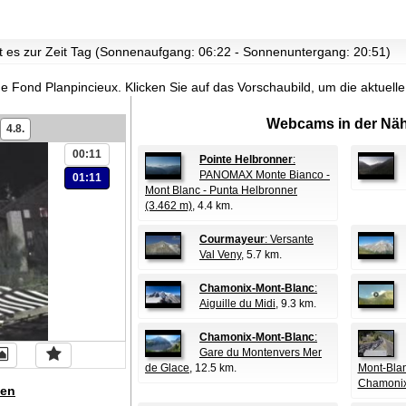
st es zur Zeit Tag (Sonnenaufgang: 06:22 - Sonnenuntergang: 20:51)
de Fond Planpincieux.
Klicken Sie auf das Vorschaubild, um die aktuel
Webcams in der Näh
4.8.
00:11
Pointe Helbronner
:
PANOMAX Monte Bianco -
01:11
Mont Blanc - Punta Helbronner
(3.462 m)
, 4.4 km.
Courmayeur
: Versante
Val Veny
, 5.7 km.
Chamonix-Mont-Blanc
:
Aiguille du Midi
, 9.3 km.
Chamonix-Mont-Blanc
:
Gare du Montenvers Mer
de Glace
, 12.5 km.
Mont-Blan
Chamoni
en