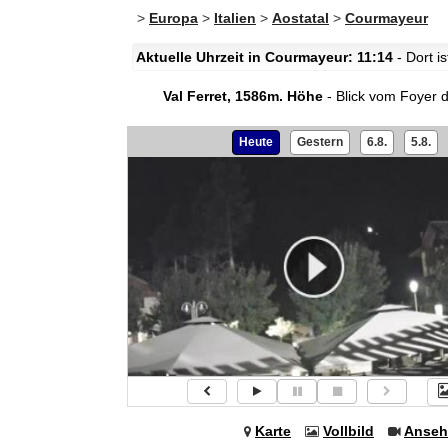
>
Europa
>
Italien
>
Aostatal
>
Courmayeur
Aktuelle Uhrzeit in Courmayeur: 11:14
- Dort i
Val Ferret, 1586m. Höhe
- Blick vom Foyer 
Heute
Gestern
6.8.
5.8.
Karte
Vollbild
Anseh