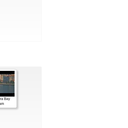
ora Bay
cam