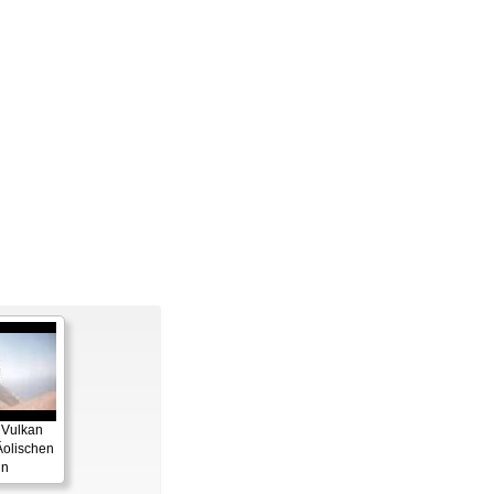
 Vulkan
Äolischen
ln