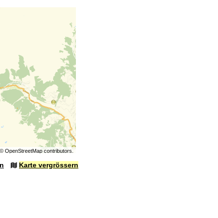
©
OpenStreetMap
contributors.
en
Karte vergrössern