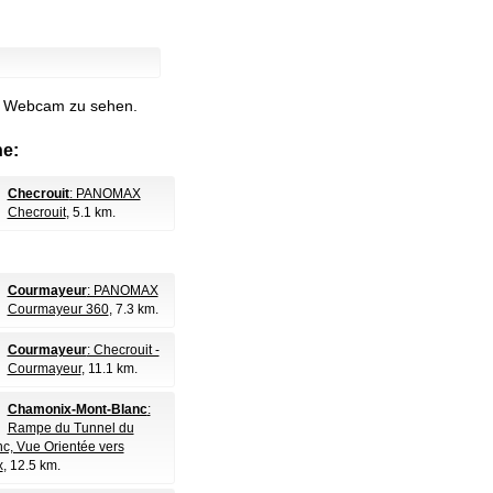
le Webcam zu sehen.
e:
Checrouit
: PANOMAX
Checrouit
, 5.1 km.
Courmayeur
: PANOMAX
Courmayeur 360
, 7.3 km.
Courmayeur
: Checrouit -
Courmayeur
, 11.1 km.
Chamonix-Mont-Blanc
:
Rampe du Tunnel du
c, Vue Orientée vers
x
, 12.5 km.