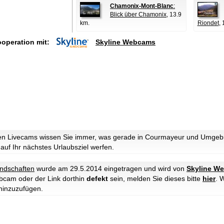
Chamonix-Mont-Blanc
:
Blick über Chamonix
, 13.9
km.
Riondet
, 
ooperation mit:
Skyline Webcams
en Livecams wissen Sie immer, was gerade in Courmayeur und Umgebun
 auf Ihr nächstes Urlaubsziel werfen.
ndschaften
wurde am 29.5.2014 eingetragen und wird von
Skyline W
ebcam oder der Link dorthin
defekt
sein, melden Sie dieses bitte
hier
. 
hinzuzufügen.