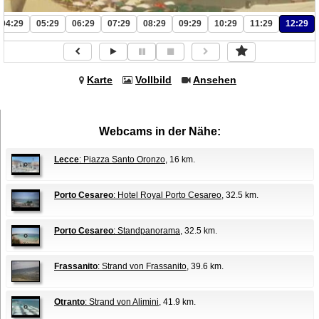
04:29
05:29
06:29
07:29
08:29
09:29
10:29
11:29
12:29
Karte
Vollbild
Ansehen
Webcams in der Nähe:
Lecce
: Piazza Santo Oronzo
, 16 km.
Porto Cesareo
: Hotel Royal Porto Cesareo
, 32.5 km.
Porto Cesareo
: Standpanorama
, 32.5 km.
Frassanito
: Strand von Frassanito
, 39.6 km.
Otranto
: Strand von Alimini
, 41.9 km.