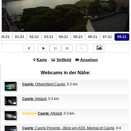
00:21
01:21
02:21
03:21
04:21
05:21
06:21
07:21
09:21
Karte
Vollbild
Ansehen
Webcams in der Nähe:
Caorle
: Ortseinfahrt Caorle
, 0.2 km.
Caorle
: Altstadt
, 0.3 km.
Caorle
: Altstadt
, 0.3 km.
Caorle
: Caorle Ponente - Blick von ASS. Marinai di Caorle
, 0.4