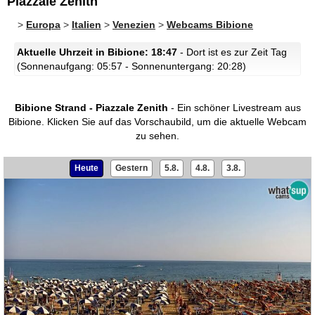
Piazzale Zenith
>
Europa
>
Italien
>
Venezien
>
Webcams Bibione
Aktuelle Uhrzeit in Bibione: 18:47
- Dort ist es zur Zeit Tag
(Sonnenaufgang: 05:57 - Sonnenuntergang: 20:28)
Bibione Strand - Piazzale Zenith
- Ein schöner Livestream aus
Bibione.
Klicken Sie auf das Vorschaubild, um die aktuelle Webcam
zu sehen.
Heute
Gestern
5.8.
4.8.
3.8.