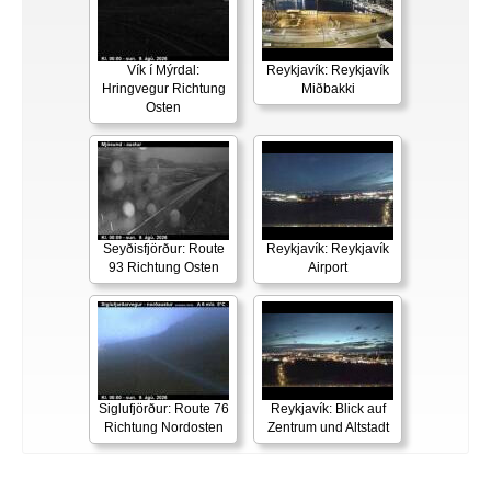
Vík í Mýrdal:
Reykjavík: Reykjavík
Hringvegur Richtung
Miðbakki
Osten
Seyðisfjörður: Route
Reykjavík: Reykjavík
93 Richtung Osten
Airport
Siglufjörður: Route 76
Reykjavík: Blick auf
Richtung Nordosten
Zentrum und Altstadt