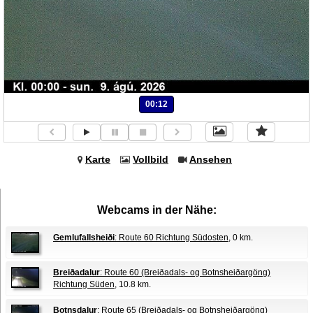
00:12
Karte
Vollbild
Ansehen
Webcams in der Nähe:
Gemlufallsheiði
: Route 60 Richtung Südosten
, 0 km.
Breiðadalur
: Route 60 (Breiðadals- og Botnsheiðargöng)
Richtung Süden
, 10.8 km.
Botnsdalur
: Route 65 (Breiðadals- og Botnsheiðargöng)