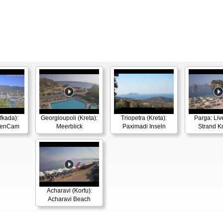
efkada):
Georgioupoli (Kreta):
Triopetra (Kreta):
Parga: Liv
afenCam
Meerblick
Paximadi Inseln
Strand Kr
Acharavi (Korfu):
Acharavi Beach