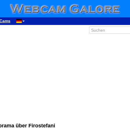
Cams
rama über Firostefani