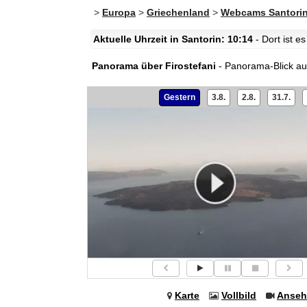
>
Europa
>
Griechenland
>
Webcams Santori
Aktuelle Uhrzeit in Santorin: 10:14
- Dort ist e
Panorama über Firostefani
- Panorama-Blick auf
Gestern
3.8.
2.8.
31.7.
Karte
Vollbild
Anseh