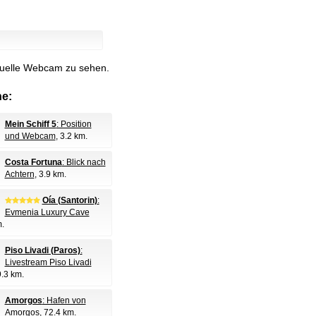
ktuelle Webcam zu sehen.
e:
Mein Schiff 5
: Position
und Webcam
, 3.2 km.
Costa Fortuna
: Blick nach
Achtern
, 3.9 km.
Oía (Santorin)
:
Evmenia Luxury Cave
m.
Piso Livadi (Paros)
:
Livestream Piso Livadi
9.3 km.
Amorgos
: Hafen von
Amorgos
, 72.4 km.