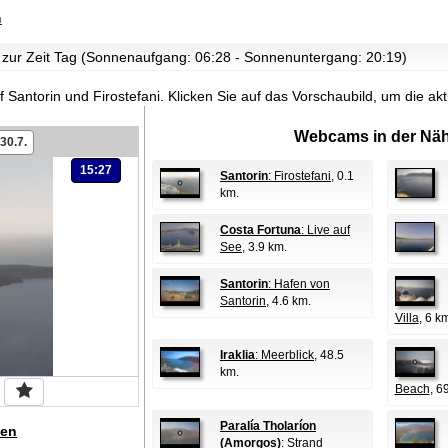
n
s zur Zeit Tag (Sonnenaufgang: 06:28 - Sonnenuntergang: 20:19)
 Santorin und Firostefani.
Klicken Sie auf das Vorschaubild, um die a
Webcams in der Näh
30.7.
15:27
Santorin
: Firostefani
, 0.1
km.
Costa Fortuna
: Live auf
See
, 3.9 km.
Santorin
: Hafen von
Santorin
, 4.6 km.
Villa
, 6 k
Iraklia
: Meerblick
, 48.5
km.
Beach
, 6
Paralía Tholaríon
en
(Amorgos)
: Strand