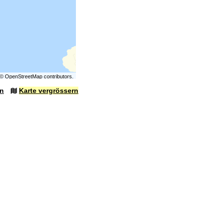
©
OpenStreetMap
contributors.
en
Karte vergrössern