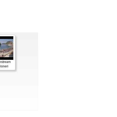
estream
ioneri