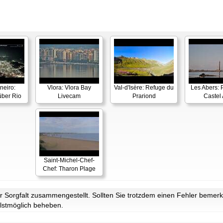
neiro:
Vlora: Vlora Bay
Val-d'Isère: Refuge du
Les Abers: 
ber Rio
Livecam
Prariond
Castel 
Saint-Michel-Chef-
Chef: Tharon Plage
Sorgfalt zusammengestellt. Sollten Sie trotzdem einen Fehler bemerke
lstmöglich beheben.