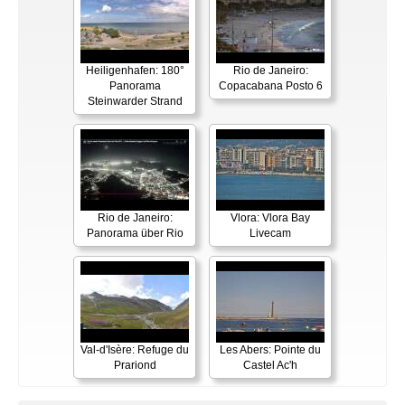
Heiligenhafen: 180°
Rio de Janeiro:
Panorama
Copacabana Posto 6
Steinwarder Strand
Rio de Janeiro:
Vlora: Vlora Bay
Panorama über Rio
Livecam
Val-d'Isère: Refuge du
Les Abers: Pointe du
Prariond
Castel Ac'h