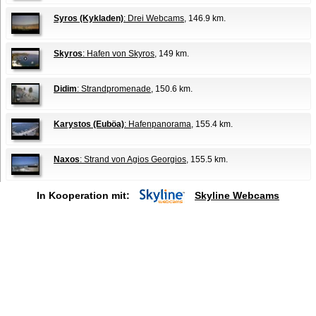
Syros (Kykladen)
: Drei Webcams
, 146.9 km.
Skyros
: Hafen von Skyros
, 149 km.
Didim
: Strandpromenade
, 150.6 km.
Karystos (Euböa)
: Hafenpanorama
, 155.4 km.
Naxos
: Strand von Agios Georgios
, 155.5 km.
In Kooperation mit:
Skyline Webcams