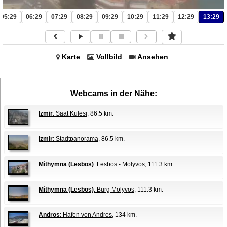
05:29
06:29
07:29
08:29
09:29
10:29
11:29
12:29
13:29
Karte
Vollbild
Ansehen
Webcams in der Nähe:
Izmir
: Saat Kulesi
, 86.5 km.
Izmir
: Stadtpanorama
, 86.5 km.
Míthymna (Lesbos)
: Lesbos - Molyvos
, 111.3 km.
Míthymna (Lesbos)
: Burg Molyvos
, 111.3 km.
Andros
: Hafen von Andros
, 134 km.