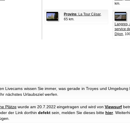
km.
Provins
: La Tour César
,
65 km.
Langres, 
service d
Dijon
, 10
en Livecams wissen Sie immer, was gerade in Troyes und Umgebung lo
 Ihr nächstes Urlaubsziel werfen.
che Plätze
wurde am 20.7.2022 eingetragen und wird von
Viewsurf
betr
oder der Link dorthin
defekt
sein, melden Sie dieses bitte
hier
. Weiter
ügen.