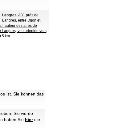
Langres
: A31 près de
Langres, entre Dijon et
à hauteur des aires de
e Langres, vue orientée vers
0.5 km.
s ist. Sie können das
ieben. Sie wurde
hin haben Sie
hier
die