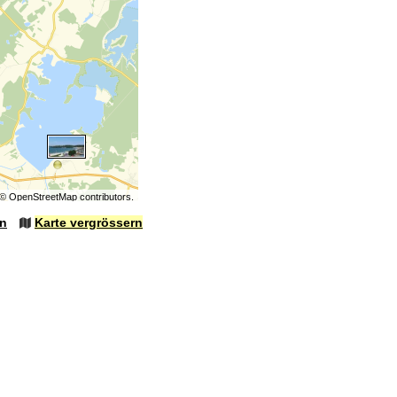
©
OpenStreetMap
contributors.
en
Karte vergrössern