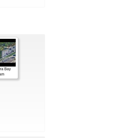
ora Bay
cam