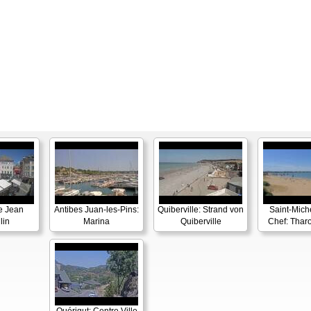
e Jean
Antibes Juan-les-Pins:
Quiberville: Strand von
Saint-Mich
lin
Marina
Quiberville
Chef: Thar