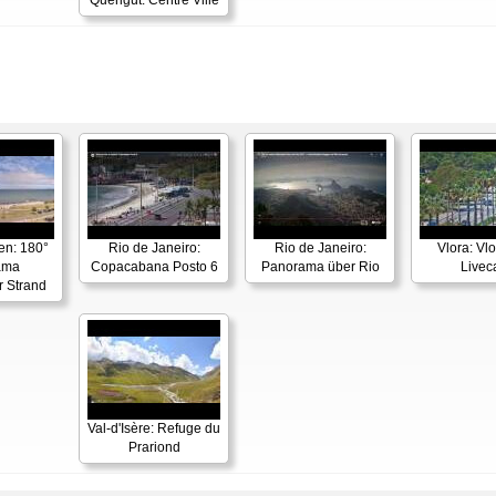
Quérigut: Centre Ville
en: 180°
Rio de Janeiro:
Rio de Janeiro:
Vlora: Vl
ama
Copacabana Posto 6
Panorama über Rio
Live
r Strand
Val-d'Isère: Refuge du
Prariond