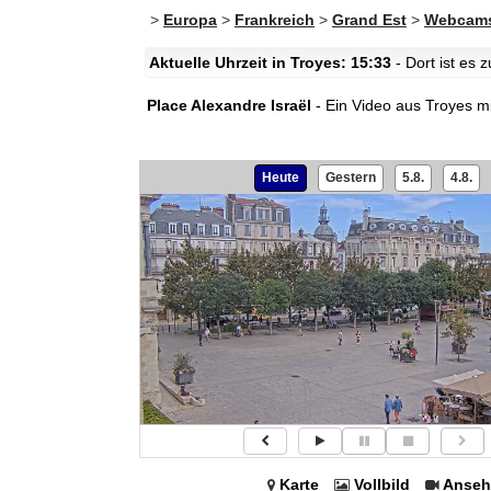
>
Europa
>
Frankreich
>
Grand Est
>
Webcams
Aktuelle Uhrzeit in Troyes: 15:33
- Dort ist es
Place Alexandre Israël
- Ein Video aus Troyes mi
Heute
Gestern
5.8.
4.8.
Karte
Vollbild
Anseh