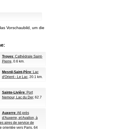
das Vorschaubild, um die
e:
Troyes
: Cathédrale Saint-
Pierre
, 0.6 km.
Mesnil-Saint-Père
: Lac
d'Orient - Le Lac
, 20.1 km.
Sainte-Livière
: Port
Nemour, Lac du Der
, 62.7
Auxerre
: A6 près
d'Auxerre, et Avallon, à
es aires de service de
e orientée vers Paris
, 64