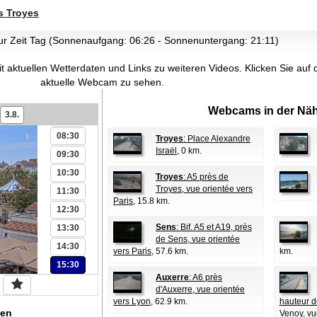
01:30
 Troyes
02:30
 zur Zeit Tag (Sonnenaufgang: 06:26 - Sonnenuntergang: 21:11)
03:30
04:30
t aktuellen Wetterdaten und Links zu weiteren Videos.
Klicken Sie auf 
05:30
aktuelle Webcam zu sehen.
06:30
Webcams in der Näh
3.8.
07:30
08:30
Troyes
: Place Alexandre
Israël
, 0 km.
09:30
10:30
Troyes
: A5 près de
Troyes, vue orientée vers
11:30
Paris
, 15.8 km.
12:30
Sens
: Bif. A5 et A19, près
13:30
de Sens, vue orientée
14:30
vers Paris
, 57.6 km.
km.
15:30
Auxerre
: A6 près
d'Auxerre, vue orientée
vers Lyon
, 62.9 km.
hauteur d
en
Venoy, vu