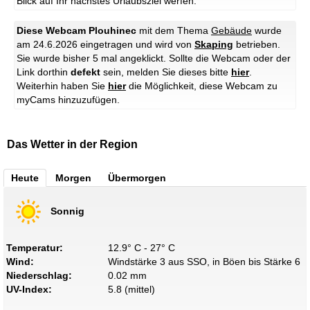
Blick auf Ihr nächstes Urlaubsziel werfen.
Diese Webcam Plouhinec
mit dem Thema
Gebäude
wurde
am 24.6.2026 eingetragen und wird von
Skaping
betrieben.
Sie wurde bisher 5 mal angeklickt. Sollte die Webcam oder der
Link dorthin
defekt
sein, melden Sie dieses bitte
hier
.
Weiterhin haben Sie
hier
die Möglichkeit, diese Webcam zu
myCams hinzuzufügen.
Das Wetter in der Region
Heute
Morgen
Übermorgen
Sonnig
Temperatur:
12.9° C - 27° C
Wind:
Windstärke 3 aus SSO, in Böen bis Stärke 6
Niederschlag:
0.02 mm
UV-Index:
5.8 (mittel)