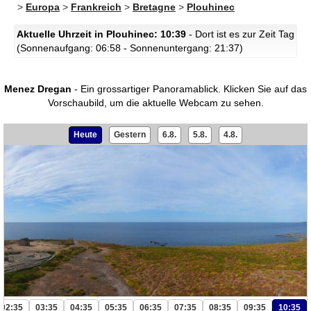
>
Europa
>
Frankreich
>
Bretagne
>
Plouhinec
Aktuelle Uhrzeit in Plouhinec: 10:39
- Dort ist es zur Zeit Tag
(Sonnenaufgang: 06:58 - Sonnenuntergang: 21:37)
Menez Dregan
- Ein grossartiger Panoramablick.
Klicken Sie auf das
Vorschaubild, um die aktuelle Webcam zu sehen.
Heute
Gestern
6.8.
5.8.
4.8.
02:35
03:35
04:35
05:35
06:35
07:35
08:35
09:35
10:35