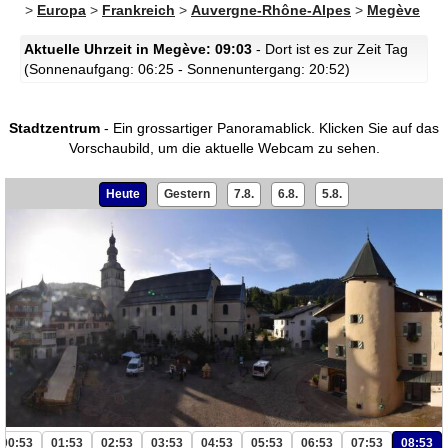
>
Europa
>
Frankreich
>
Auvergne-Rhône-Alpes
>
Megève
Aktuelle Uhrzeit in Megève: 09:03
- Dort ist es zur Zeit Tag
(Sonnenaufgang: 06:25 - Sonnenuntergang: 20:52)
Stadtzentrum
- Ein grossartiger Panoramablick.
Klicken Sie auf das
Vorschaubild, um die aktuelle Webcam zu sehen.
Heute
Gestern
7.8.
6.8.
5.8.
00:53
01:53
02:53
03:53
04:53
05:53
06:53
07:53
08:53