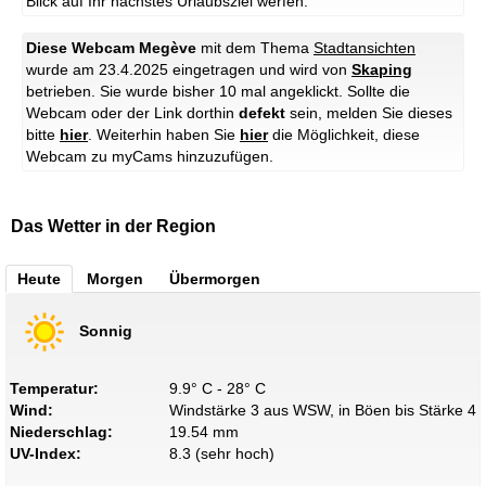
Blick auf Ihr nächstes Urlaubsziel werfen.
Diese Webcam Megève
mit dem Thema
Stadtansichten
wurde am 23.4.2025 eingetragen und wird von
Skaping
betrieben. Sie wurde bisher 10 mal angeklickt. Sollte die
Webcam oder der Link dorthin
defekt
sein, melden Sie dieses
bitte
hier
. Weiterhin haben Sie
hier
die Möglichkeit, diese
Webcam zu myCams hinzuzufügen.
Das Wetter in der Region
Heute
Morgen
Übermorgen
Sonnig
Temperatur:
9.9° C - 28° C
Wind:
Windstärke 3 aus WSW, in Böen bis Stärke 4
Niederschlag:
19.54 mm
UV-Index:
8.3 (sehr hoch)